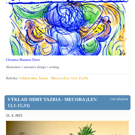
Christina Mattison Ebert
illustration • narrative design • writing
Rubrika:
Výklad sidry Tazria - Mecora (Lev. 12,1-15,33)
VÝKLAD SIDRY TAZRIA - MECORA (LEV.
Celý příspěvek
12,1-15,33)
21. 4. 2023