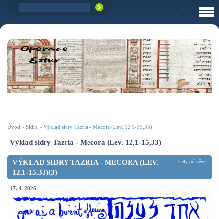
Úvod
»
Sidra
»
Výklad sidry Tazria - Mecora (Lev. 12,1-15,33)
Výklad sidry Tazria - Mecora (Lev. 12,1-15,33)
VÝKLAD SIDRY TAZRIA - MECORA (LEV.
Celý příspěvek
12,1-15,33)(3)
17. 4. 2026