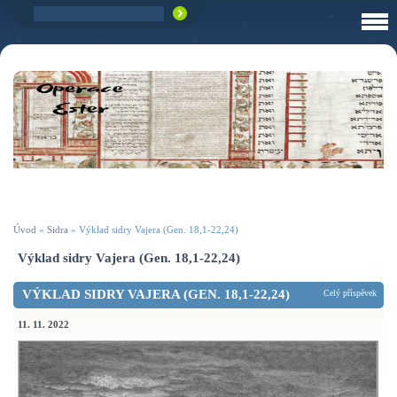
Úvod
»
Sidra
»
Výklad sidry Vajera (Gen. 18,1-22,24)
Výklad sidry Vajera (Gen. 18,1-22,24)
VÝKLAD SIDRY VAJERA (GEN. 18,1-22,24)
Celý příspěvek
11. 11. 2022