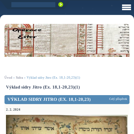
Úvod
»
Sidra
»
Výklad sidry Jitro (Ex. 18,1-20,23)(1)
Výklad sidry Jitro (Ex. 18,1-20,23)(1)
VÝKLAD SIDRY JITRO (EX. 18,1-20,23)
Celý příspěvek
2. 2. 2024