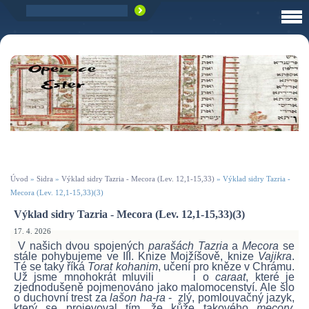
Úvod
»
Sidra
»
Výklad sidry Tazria - Mecora (Lev. 12,1-15,33)
»
Výklad sidry Tazria -
Mecora (Lev. 12,1-15,33)(3)
Výklad sidry Tazria - Mecora (Lev. 12,1-15,33)(3)
17. 4. 2026
V našich dvou spojených
parašách Tazria
a
Mecora
se
stále pohybujeme ve III. Knize Mojžíšově, knize
Vajikra
.
Té se taky říká
Torat kohanim
, učení pro kněze v Chrámu.
Už jsme mnohokrát mluvili i o
caraat
, které je
zjednodušeně pojmenováno jako malomocenství. Ale šlo
o duchovní trest za
lašon
ha-ra
- zlý, pomlouvačný jazyk,
který se projevoval tím, že kůže takového
mecory,