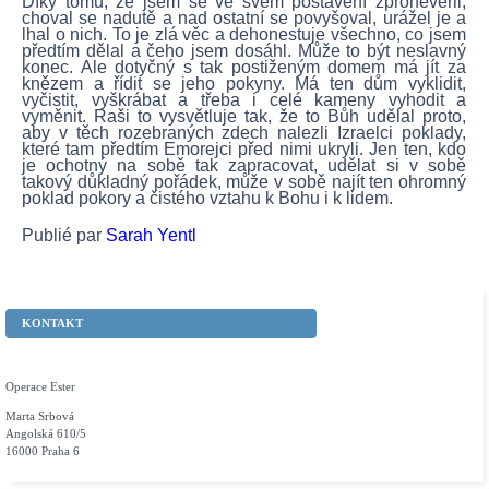
Díky tomu, že jsem se ve svém postavení zpronevěřil,
choval se nadutě a nad ostatní se povyšoval, urážel je a
lhal o nich. To je zlá věc a dehonestuje všechno, co jsem
předtím dělal a čeho jsem dosáhl. Může to být neslavný
konec. Ale dotyčný s tak postiženým domem má jít za
knězem a řídit se jeho pokyny. Má ten dům vyklidit,
vyčistit, vyškrábat a třeba i celé kameny vyhodit a
vyměnit. Raši to vysvětluje tak, že to Bůh udělal proto,
aby v těch rozebraných zdech nalezli Izraelci poklady,
které tam předtím Emorejci před nimi ukryli. Jen ten, kdo
je ochotný na sobě tak zapracovat, udělat si v sobě
takový důkladný pořádek, může v sobě najít ten ohromný
poklad pokory a čistého vztahu k Bohu i k lidem.
Publié par
Sarah Yentl
KONTAKT
Operace Ester
Marta Srbová
Angolská 610/5
16000 Praha 6