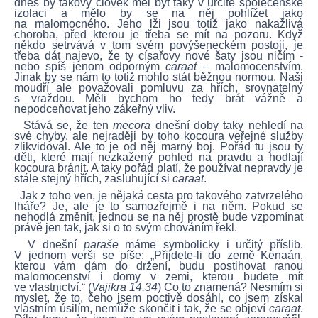
dnes by takový člověk měl být taky v určité společenské
izolaci a mělo by se na něj pohlížet jako
na malomocného. Jeho lži jsou totiž jako nakažlivá
choroba, před kterou je třeba se mít na pozoru. Když
někdo setrvává v tom svém povýšeneckém postoji, je
třeba dát najevo, že ty císařovy nové šaty jsou ničím -
nebo spíš jenom odporným
caraat
– malomocenstvím.
Jinak by se nám to totiž mohlo stát běžnou normou. Naši
moudří ale považovali pomluvu za hřích, srovnatelný
s vraždou. Měli bychom ho tedy brát vážně a
nepodceňovat jeho zákeřný vliv.
Stává se, že ten
mecora
dnešní doby taky nehledí na
své chyby, ale nejraději by toho kocoura veřejné služby
zlikvidoval. Ale to je od něj marný boj. Pořád tu jsou ty
děti, které mají nezkažený pohled na pravdu a hodlají
kocoura bránit. A taky pořád platí, že používat nepravdy je
stále stejný hřích, zasluhující si
caraat
.
Jak z toho ven, je nějaká cesta pro takového zatvrzelého
lháře? Je, ale je to samozřejmě i na něm. Pokud se
nehodlá změnit, jednou se na něj prostě bude vzpomínat
právě jen tak, jak si o to svým chováním řekl.
V dnešní
paraše
máme symbolicky i určitý příslib.
V jednom verši se píše: „Přijdete-li do země Kenaán,
kterou vám dám do držení, budu postihovat ranou
malomocenství i domy v zemi, kterou budete mít
ve vlastnictví.“ (
Vajikra 14,34
) Co to znamená? Nesmím si
myslet, že to, čeho jsem poctivě dosáhl, co jsem získal
vlastním úsilím, nemůže skončit i tak, že se objeví
caraat
.