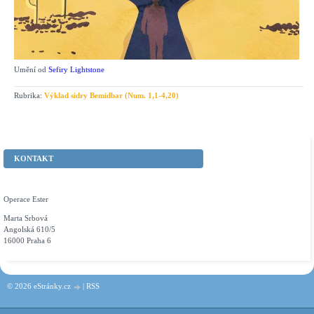
Umění od
Sefiry Lightstone
Rubrika:
Výklad sidry Bemidbar (Num. 1,1-4,20)
KONTAKT
Operace Ester
Marta Srbová
Angolská 610/5
16000 Praha 6
© 2026 eStránky.cz
|
RSS