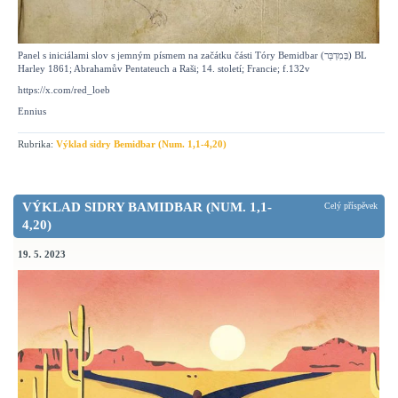
Panel s iniciálami slov s jemným písmem na začátku části Tóry Bemidbar (בְּמִדְבַּר) BL
Harley 1861;
Abrahamův Pentateuch a Raši;
14. století;
Francie;
f.132v
https://x.com/red_loeb
Ennius
Rubrika:
Výklad sidry Bemidbar (Num. 1,1-4,20)
VÝKLAD SIDRY BAMIDBAR (NUM. 1,1-
Celý příspěvek
4,20)
19. 5. 2023