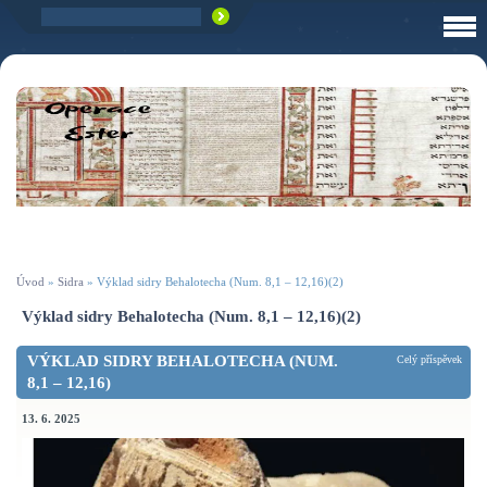
Úvod
»
Sidra
»
Výklad sidry Behalotecha (Num. 8,1 – 12,16)(2)
Výklad sidry Behalotecha (Num. 8,1 – 12,16)(2)
VÝKLAD SIDRY BEHALOTECHA (NUM.
Celý příspěvek
8,1 – 12,16)
13. 6. 2025