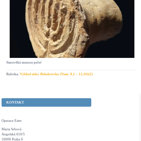
Starověká menora pečeť
Rubrika:
Výklad sidry Behalotecha (Num. 8,1 – 12,16)(2)
KONTAKT
Operace Ester
Marta Srbová
Angolská 610/5
16000 Praha 6