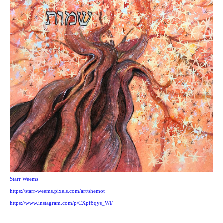
Starr Weems
https://starr-weems.pixels.com/art/shemot
https://www.instagram.com/p/CXpf8qys_WI/