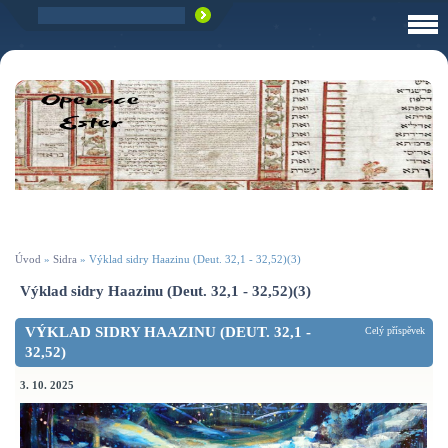
Úvod
»
Sidra
»
Výklad sidry Haazinu (Deut. 32,1 - 32,52)(3)
Výklad sidry Haazinu (Deut. 32,1 - 32,52)(3)
VÝKLAD SIDRY HAAZINU (DEUT. 32,1 -
Celý příspěvek
32,52)
3. 10. 2025