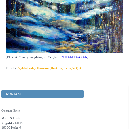
„PORTÁL“, akryl na plátně, 2025. (foto:
YORAM RAANAN
)
Rubrika:
Výklad sidry Haazinu (Deut. 32,1 - 32,52)(3)
KONTAKT
Operace Ester
Marta Srbová
Angolská 610/5
16000 Praha 6