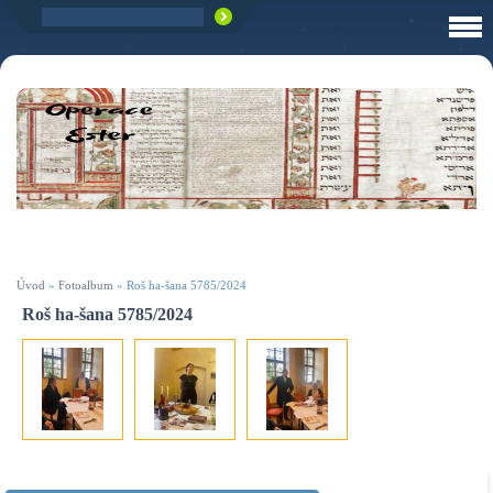
Úvod
»
Fotoalbum
»
Roš ha-šana 5785/2024
Roš ha-šana 5785/2024