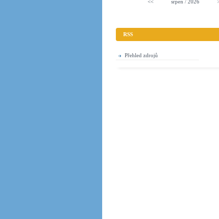
<<
srpen
/
2026
RSS
Přehled zdrojů