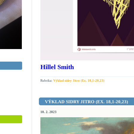
Hillel Smith
Rubrika:
Výklad sidry Jitro (Ex. 18,1-20,23)
VÝKLAD SIDRY JITRO (EX. 18,1-20,23)
10. 2. 2023