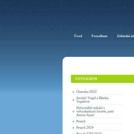
Úvod
Fotoalbum
Základní ú
FOTOALBUM
Chanuka 2022
Jaromír Vogel a Blanka
Vogelová
Neformální setkání s
velvyslankyní Izraele, paní
Annou Azari
Pesach
Pesach 2024
Pesach 5785/2025