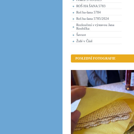
ROŠ HA ŠANA 5783
Roš ha-šana 5784
Roš ha-šana 5785/2024
Rozloučení s výstavou Jana
Roubíčka
Šavuot
Židé v Číně
POSLEDNÍ FOTOGRAFIE