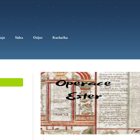
daje
Sidra
Otijot
Kuchařka