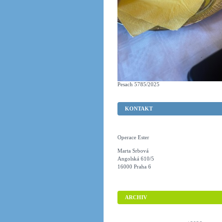
Pesach 5785/2025
KONTAKT
Operace Ester
Marta Srbová
Angolská 610/5
16000 Praha 6
ARCHIV