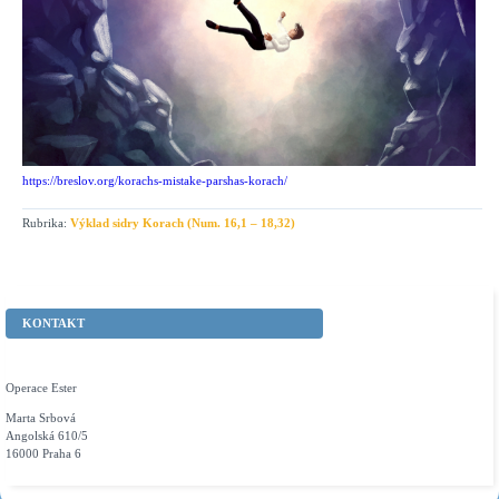
https://breslov.org/korachs-mistake-parshas-korach/
Rubrika:
Výklad sidry Korach (Num. 16,1 – 18,32)
KONTAKT
Operace Ester
Marta Srbová
Angolská 610/5
16000 Praha 6