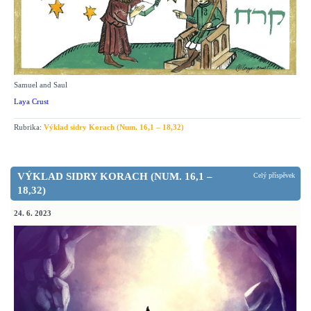
Samuel and Saul
Laya Crust
Rubrika:
Výklad sidry Korach (Num. 16,1 – 18,32)
VÝKLAD SIDRY KORACH (NUM. 16,1 –
Celý příspěvek
18,32)
24. 6. 2023