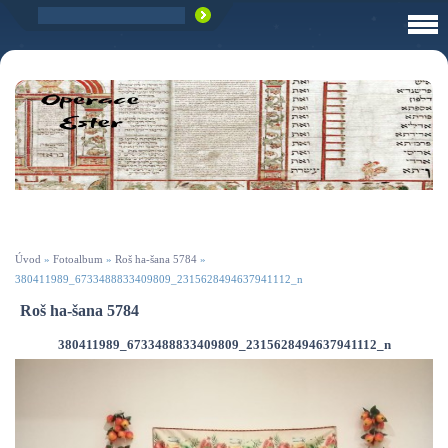
Úvod
»
Fotoalbum
»
Roš ha-šana 5784
»
380411989_6733488833409809_2315628494637941112_n
Roš ha-šana 5784
380411989_6733488833409809_2315628494637941112_n