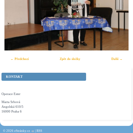
← Předchozí
Zpět do složky
Další →
KONTAKT
Operace Ester
Marta Srbová
Angolská 610/5
16000 Praha 6
© 2026 eStránky.cz
|
RSS