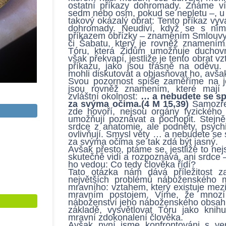
ostatní příkazy dohromady. Známe ví
sedm nebo osm, pokud se nepletu –, u 
takový okázalý obrat: Tento příkaz vyv
dohromady. Neudiví, když se s ním
příkazem obřízky – znamením Smlouvy
či Šabatu, který je rovněž znamením
Tóru, která Židům umožňuje duchovn
však překvapí, jestliže je tento obrat
příkazu, jako jsou třásně na oděvu
mohli diskutovat a objasňovat ho, avša
Svou pozornost spíše zaměříme na j
jsou rovněž znamením, které mají 
zvláštní okolnost:
… a nebudete se sp
za svýma očima.(4 M 15,39)
Samozřej
zde hovoří, nejsou orgány fyzického 
umožňují poznávat a pochopit. Stejně
srdce z anatomie, ale podněty, psychi
ovlivňují. Smysl věty … a nebudete se
za svýma očima se tak zdá být jasný.
Avšak přesto, ptáme se, jestliže to nej
skutečně vidí a rozpoznává, ani srdce –
ho vedou: Co tedy člověka řídí?
Tato otázka nám dává příležitost 
největších problémů náboženského 
mravního: vztahem, který existuje me
mravním postojem. Víme, že mnozí 
náboženství jeho náboženského obsahu
základě, vysvětlovat Tóru jako knihu
mravní zdokonalení člověka.
Avšak nyní jsme konfrontováni s ve