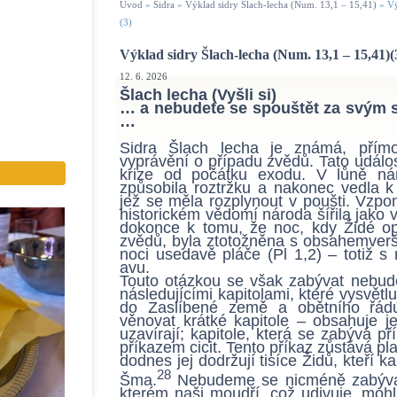
Úvod
»
Sidra
»
Výklad sidry Šlach-lecha (Num. 13,1 – 15,41)
»
Vý
(3)
Výklad sidry Šlach-lecha (Num. 13,1 – 15,41)(
12. 6. 2026
Šlach lecha (Vyšli si)
… a nebudete se spouštět za svým 
…
Sidra Šlach lecha je známá, přímo
vyprávění o případu zvědů. Tato událos
krize od počátku exodu. V lůně nár
způsobila roztržku a nakonec vedla k
jež se měla rozplynout v poušti. Vzpo
historickém vědomí národa šířila jako
dokonce k tomu, že noc, kdy Židé opl
zvědů, byla ztotožněna s obsahemverš
noci usedavě pláče (Pl 1,2) – totiž 
avu.
Touto otázkou se však zabývat nebu
následujícími kapitolami, které vysvětlu
do Zaslíbené země a obětního řá
věnovat krátké kapitole – obsahuje je
uzavírají; kapitole, která se zabývá p
příkazem cicit. Tento příkaz zůstává p
dodnes jej dodržují tisíce Židů, kteří 
28
Šma.
Nebudeme se nicméně zabývat
kterém naši moudří, což udivuje, mohl