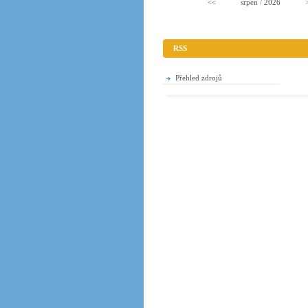
<<
srpen
/
2026
RSS
Přehled zdrojů