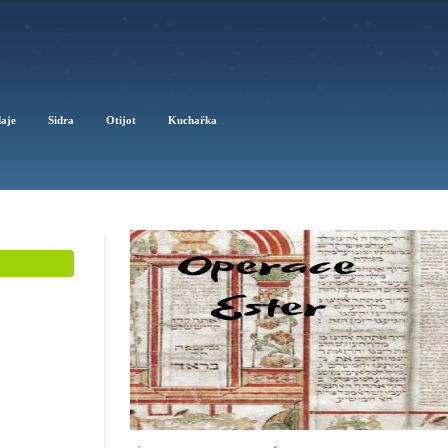
daje
Sidra
Otijot
Kuchařka