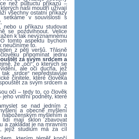
ce než půltuctu příkazů –
kterých naši moudří užívají
áží všechny ostatní příkazy
 setkáme v souvislosti s
,
, nebo u příkazu studovat
ě se pozdvihnout. Velice
 vztažen k tak nevýznamnému
. O tomto aspektu bychom
k neučiníme to.
eden z pěti veršů. Třásně
člověku připomínat jednu
ouštět za svým srdcem a
mě, že „oči“, o kterých se
vidění, ale oči ducha, jež
 tak „srdce“ nepředstavuje
cké činitele, které člověka
 spouštět za svým srdcem a
sou oči – tedy to, co člověk
 jeho vnitřní podněty, které
zamyslet se nad jedním z
myšlení a obecně myšlení
zi náboženským myšlením a
lidí mají sklon zbavovat
 a zakládat je na mravním
, jejíž studium má za cíl
ršem, kterým téměř končí