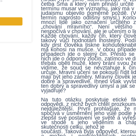
>>
četba Šma a který nám přináší určité 
termínu musar ve významu, jaký má v ji
judaismu objevilo poměrně pozdě. (V
termín naprosto odlišný smysl.) Konc
mnozí lidé jako označení určitého 
„chování mravního“. Není většího
nespočívá v chování, ale je učením o l
Každé chování, každý čin, který člov
takový vůči hodnotám lhostejný. Pod
kdy prst člověka tiskne kohouteknabit
má kohosi na mušce. V obou případec
případech jde o stejný čin. Přesto s
nich jde o odporný zločin, zatímco ve 
třebas oběti muže, který brání svou ž
vidíme, že soud se nevztahuje k čin
určuje. Mravní učení se pokouší řídit lid
mají být jeho záměry. Mravný člověk j
dobré a spravedlivé. Ihned však vyvs
ten dobrý a spravedlivý úmysl a jak s
vyjadřuje?
Na tuto otázku poskytuje etické fil
odpovědi, z nichž bych chtěl prozkouma
nejdůležitější. První prohlašuje, že
spočívá v usměrnění jeho vůle podle j
zlepšil své postavení ve světě a vyřeš
ve shodě s jeho věděním a cháp
skutečnosti celku, jehož je
součástí. Taková byla odpověď, kterou d
a možná i nejdůležitějších osobn