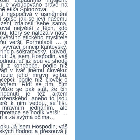
ků je vybudováno právě na
bě etika Spinozova.
tí nespočívá v usměrnění
či spíše jak se jeví našemu
ízení znalosti sebe sama,
oval největší z těch, kdo
nu, který se nalézá v nás“.
většího etického myslitele
emu verši. Formulace … a
vyvrací princip kantovský,
incip sókratovský. Důvod,
nut: Já jsem Hospodin, váš
dnutí, ať již jsou ve shodě
í z koncepce, podle níž
áří v tvář jinému člověku:
rčuje jeho mravn volbu.
cepci, podle níž člověk o
Bohem. Řídí se tím, čím
 Může se pak stát, že čin
zhodnutí je též aktem
boženského, anebo to jsou
eré k nim vedou, se liší.
 mravním jednáním, ale
rpretace se hodík verši: …
em a za svýma očima…
roku Já jsem Hospodin, váš
dských hodnot a přesouvá ji