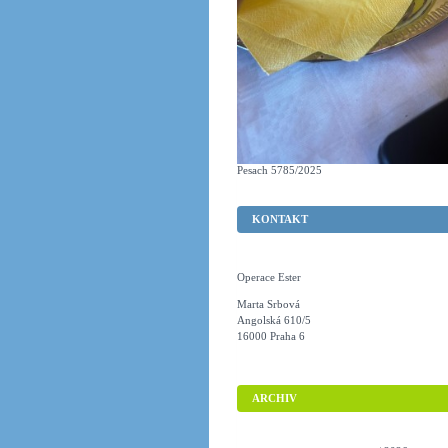
Pesach 5785/2025
KONTAKT
Operace Ester
Marta Srbová
Angolská 610/5
16000 Praha 6
ARCHIV