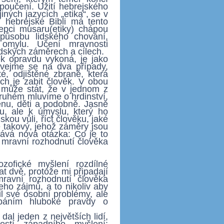
poučení. Užití hebrejského
ných jazycích „etika“, se v
 hebrejské Bibli má tento
epci musaru(etiky) chápou
způsobu lidského chování,
 omylu. Učení mravnosti
idských záměrech a cílech.
ěk opravdu vykoná, je jako
ívejme se na dva případy,
é, odjištěné zbraně, která
h je zabit člověk. V obou
e může stát, že v jednom z
druhém mluvíme o hrdinství,
enu, děti a podobně. Jasně
u, ale k úmyslu, který ho
skou vůli, říct člověku, jaké
e takový, jehož záměry jsou
tává nová otázka: Co je to
e mravní rozhodnutí člověka
ozofické myšlení rozdílné
t dvě, protože mi připadají
 mravní rozhodnutí člověka
eho zájmů, a to nikoliv aby
il své osobní problémy, ale
áním hluboké pravdy o
al jeden z největších lidí,
ostí západního myšlení: