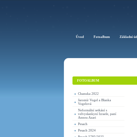
Úvod
Fotoalbum
Základní ú
FOTOALBUM
Chanuka 2022
Jaromír Vogel a Blanka
Vogelová
Neformální setkání s
velvyslankyní Izraele, paní
Annou Azari
Pesach
Pesach 2024
Pesach 5785/2025