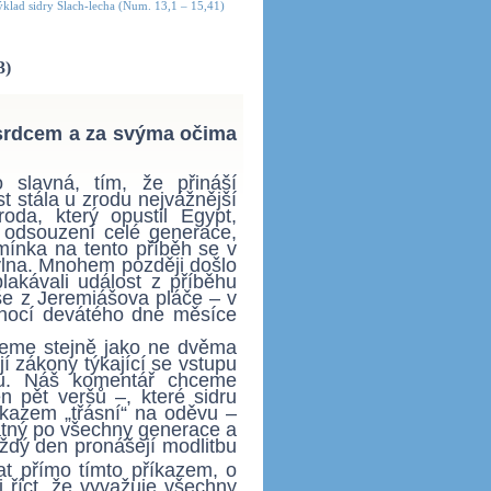
klad sidry Šlach-lecha (Num. 13,1 – 15,41)
3)
srdcem a za svýma očima
 slavná, tím, že přináší
t stála u zrodu nejvážnější
oda, který opustil Egypt,
 odsouzení celé generace,
mínka na tento příběh se v
 vlna. Mnohem později došlo
akávali událost z příběhu
e z Jeremiášova pláče – v
s nocí devátého dne měsíce
deme stejně jako ne dvěma
jí zákony týkající se vstupu
du. Náš komentář chceme
n pět veršů –, které sidru
říkazem „třásní“ na oděvu –
latný po všechny generace a
každý den pronášejí modlitbu
 přímo tímto příkazem, o
i říct, že vyvažuje všechny