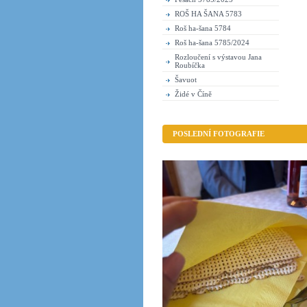
ROŠ HA ŠANA 5783
Roš ha-šana 5784
Roš ha-šana 5785/2024
Rozloučení s výstavou Jana
Roubíčka
Šavuot
Židé v Číně
POSLEDNÍ FOTOGRAFIE