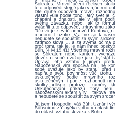
Sókrates. Mravní učení řeckých stoi
této odpovědi stejně jako v moderní do
Dle druhé odpovědi mravní rozhodnu
vlastní vůle podle toho, jaký svět je, 
chápání a znalosti, ale v jejím podř
svému závazku, nebo, jak to formul
vyjádřili tuto odpověď, „mravnímu záko
Taková je zjevně odpověď Kantova, nej
moderní filozofie. Vraťme se k naš
nebudete se spouštět za svým srdcem 
zatímco slova … a za svýma očima pr
proč tomu tak je, je nám ihned poskyt
Bůh. (4 M 15,41) Všechna mravní rozho
se Sókratem nebo Kantem, vycházej
člověk o sobě uvažuje jako by stál tv
Úprava jeho vztahu k jiným předu
Náboženská víra spočívá na jiné kon
sobě uvažuje jako by stanul před 
naplňuje svou povinnost vůči Bohu.
uskutečněný podle mravního ro
uskutečněným i podle rozhodnutí ná
skutky odlišné, protože i záměry, kt
Uskutečňování příkazů Tóry není
náboženským aktem víry – taková inte
a nebudete se spouštět za svým srdc
Já jsem Hospodin, váš Bůh. Uznání vý
Bůhsnímá z člověka volbu v oblasti li
do oblasti vztahů člověka k Bohu.