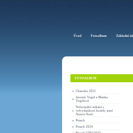
Úvod
Fotoalbum
Základní ú
FOTOALBUM
Chanuka 2022
Jaromír Vogel a Blanka
Vogelová
Neformální setkání s
velvyslankyní Izraele, paní
Annou Azari
Pesach
Pesach 2024
Pesach 5785/2025