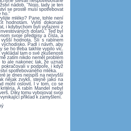
uchyně slévali nespotřebované
tví nádob. "Nojo, tady je ten
tví se prostě musí spotřebovat
e ho."
ylijte mléko? Pane, tohle není
t hodnotám. Vylití dokonale
t, i kdybychom byli vyřazeni z
ž investovaných dolarů." Teď byl
nom svoje předpisy a čísla, a
 vyšší hodnota. Šli s rabínem
východisko. Padl i návrh, aby
se ho třeba takhle vypilo víc.
a vykládal tam o své zkušenosti
ejmě zatím nikdo neměl problém
o to ale nakonec tak, že uznali
 pokračovali v podpoře, i když
ství spotřebovaného mléka.
teré je dnes nejspíš na nejvyšší
ak nějak zvykli, stejně jako na
ad mohl oslovit. I v tom, co se
kritéria. A rabín Mandel nebyl
 verš. Díky tomu vybojoval svoji
ynikající příklad k zamyšlení.
ný