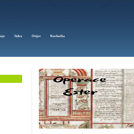
daje
Sidra
Otijot
Kuchařka