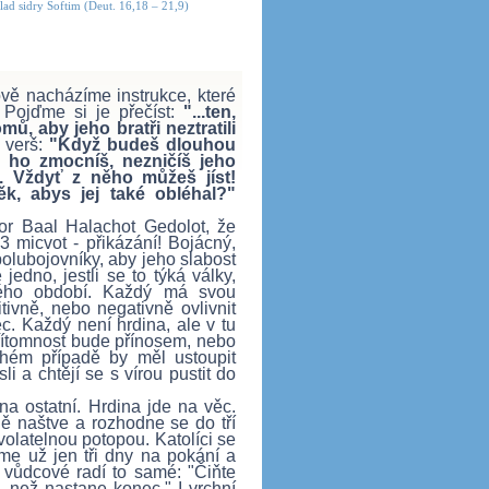
ad sidry Šoftim (Deut. 16,18 – 21,9)
vě nacházíme instrukce, které
. Pojďme si je přečíst:
"...ten,
mů, aby jeho bratři neztratili
 verš:
"Když budeš dlouhou
 ho zmocníš, nezničíš jeho
. Vždyť z něho můžeš jíst!
ěk, abys jej také obléhal?"
r Baal Halachot Gedolot, že
3 micvot - přikázání! Bojácný,
olubojovníky, aby jeho slabost
 jedno, jestli se to týká války,
ného období. Každý má svou
ivně, nebo negativně ovlivnit
ěc. Každý není hrdina, ale v tu
o přítomnost bude přínosem, nebo
uhém případě by měl ustoupit
li a chtějí se s vírou pustit do
na ostatní. Hrdina jde na věc.
ě naštve a rozhodne se do tří
volatelnou potopou. Katolíci se
me už jen tři dny na pokání a
h vůdcové radí to samé: "Čiňte
, než nastane konec." I vrchní