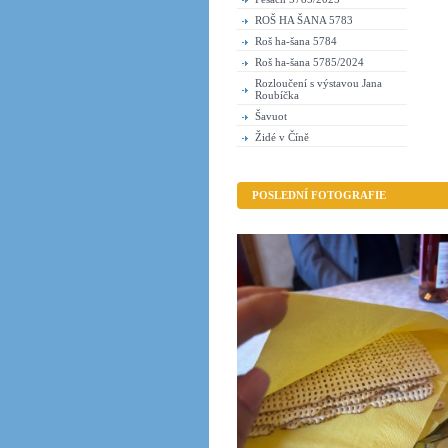
ROŠ HA ŠANA 5783
Roš ha-šana 5784
Roš ha-šana 5785/2024
Rozloučení s výstavou Jana
Roubíčka
Šavuot
Židé v Číně
POSLEDNÍ FOTOGRAFIE