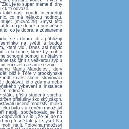
 "Židi, je to super, máme tři dny
ik k té odvaze.
také naši moudří interpretují
 nic, co má nějakou hodnotu,
ntuje: (micva529) Smysl této
at to, co je dobré a prospěšné
t to, co je dobré, a zůstaneme
dují se z dobra lidí a přibližují
é semínko na světě a budou
m, které vidí. Dnes asi nejvíc
lí a kukuřice, které by mohlo
d jsme schopni pomoci a nějakým
me tak činit s veškerou svolu
 ničení světa a sami se zničí.
hemu Manis Mandelovi, který
dětí blíž k Tóře v brooklynské
hodl zavést školní stravovací
ti dostávat jídlo zdarma nebo
hyňského vybavení a instalace
bším rodinám.
státu, přišla studená sprcha.
održen příslušný školský zákon.
ostávali určené množství mléka
mléko bylo v určeném množství
ří nepijí, spotřebovalo se ho
odpovědí a slíbil, že přijde na
echno přesně tak, jak slyšel. Na
 mohl nalít. Polovina množství