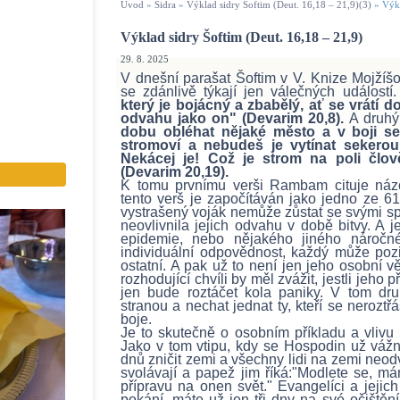
Úvod
»
Sidra
»
Výklad sidry Šoftim (Deut. 16,18 – 21,9)(3)
»
Výkl
Výklad sidry Šoftim (Deut. 16,18 – 21,9)
29. 8. 2025
V dnešní parašat Šoftim v V. Knize Mojžíšo
se zdánlivě týkají jen válečných událostí
který je bojácný a zbabělý, ať se vrátí do
odvahu jako on" (Devarim 20,8).
A druhý
dobu obléhat nějaké město a v boji se
stromoví a nebudeš je vytínat sekerou
Nekácej je! Což je strom na poli člov
(Devarim 20,19).
K tomu prvnímu verši Rambam cituje názo
tento verš je započítáván jako jedno ze 61
vystrašený voják nemůže zůstat se svými sp
neovlivnila jejich odvahu v době bitvy. A je
epidemie, nebo nějakého jiného nároč
individuální odpovědnost, každý může pozit
ostatní. A pak už to není jen jeho osobní v
rozhodující chvíli by měl zvážit, jestli jeh
jen bude roztáčet kola paniky. V tom dr
stranou a nechat jednat ty, kteří se neroztřás
boje.
Je to skutečně o osobním příkladu a vlivu 
Jako v tom vtipu, kdy se Hospodin už vážn
dnů zničit zemi a všechny lidi na zemi neod
svolávají a papež jim říká:"Modlete se, má
přípravu na onen svět." Evangelíci a jejic
pokání, máte už jen tři dny na své očištění