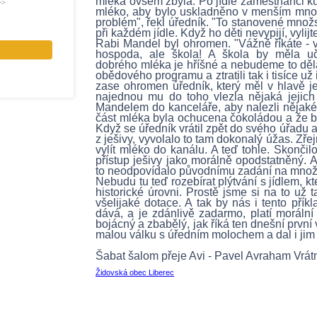
mléka ovšem zbyla. Po jídle zaměstnanci k
>>
mléko, aby bylo uskladněno v menším množs
problém", řekl úředník. "To stanovené množs
při každém jídle. Když ho děti nevypijí, vylijt
Rabi Mandel byl ohromen. "Vážně říkáte - v
hospoda, ale škola! A škola by měla uči
dobrého mléka je hříšné a nebudeme to děla
obědového programu a ztratili tak i tisíce u
zase ohromen úředník, který měl v hlavě je
najednou mu do toho vlezla nějaká jejich
Mandelem do kanceláře, aby nalezli nějaké 
část mléka byla ochucena čokoládou a že by 
Když se úředník vrátil zpět do svého úřadu 
z ješivy, vyvolalo to tam dokonalý úžas. Zř
vylít mléko do kanálu. A teď tohle. Skončil
přístup ješivy jako morálně opodstatněný. A
to neodpovídalo původnímu zadání na množ
Nebudu tu teď rozebírat plýtvání s jídlem, k
historické úrovni. Prostě jsme si na to už t
všelijaké dotace. A tak by nás i tento příkl
dává, a je zdánlivě zadarmo, platí morální 
bojácný a zbabělý, jak říká ten dnešní první
malou válku s úředním molochem a dal i jim v
Šabat šalom přeje Avi - Pavel Avraham Vrát
Židovská obec Liberec