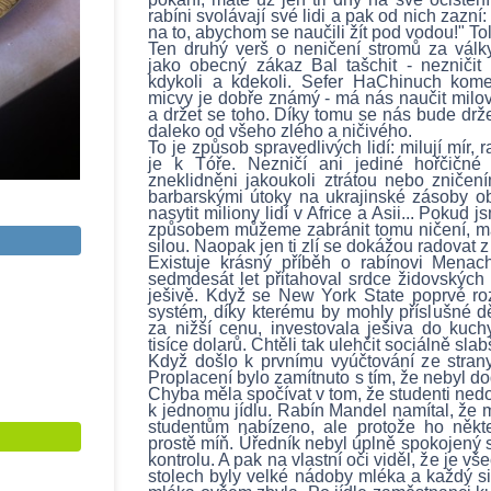
rabíni svolávají své lidi a pak od nich zazní:
na to, abychom se naučili žít pod vodou!" Tol
Ten druhý verš o neničení stromů za války 
jako obecný zákaz Bal tašchit - nezničit
kdykoli a kdekoli. Sefer HaChinuch kome
micvy je dobře známý - má nás naučit milov
a držet se toho. Díky tomu se nás bude drže
daleko od všeho zlého a ničivého.
To je způsob spravedlivých lidí: milují mír, ra
je k Tóře. Nezničí ani jediné hořčičn
zneklidněni jakoukoli ztrátou nebo zničení
barbarskými útoky na ukrajinské zásoby obi
nasytit miliony lidí v Africe a Asii... Poku
způsobem můžeme zabránit tomu ničení, má
silou. Naopak jen ti zlí se dokážou radovat z
Existuje krásný příběh o rabínovi Menac
sedmdesát let přitahoval srdce židovských 
ješivě. Když se New York State poprvé roz
systém, díky kterému by mohly příslušné dě
za nižší cenu, investovala ješiva do kuc
tisíce dolarů. Chtěli tak ulehčit sociálně sla
Když došlo k prvnímu vyúčtování ze strany 
Proplacení bylo zamítnuto s tím, že nebyl d
Chyba měla spočívat v tom, že studenti ned
k jednomu jídlu. Rabín Mandel namítal, že 
studentům nabízeno, ale protože ho někte
prostě míň. Úředník nebyl úplně spokojený s 
kontrolu. A pak na vlastní oči viděl, že je vš
stolech byly velké nádoby mléka a každý si