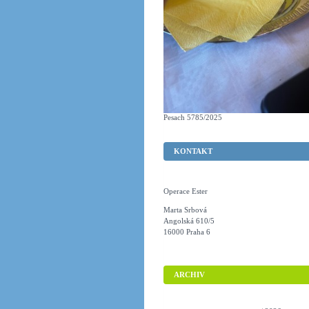
Pesach 5785/2025
KONTAKT
Operace Ester
Marta Srbová
Angolská 610/5
16000 Praha 6
ARCHIV