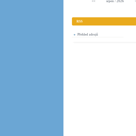
<<
srpen
/
2026
RSS
Přehled zdrojů