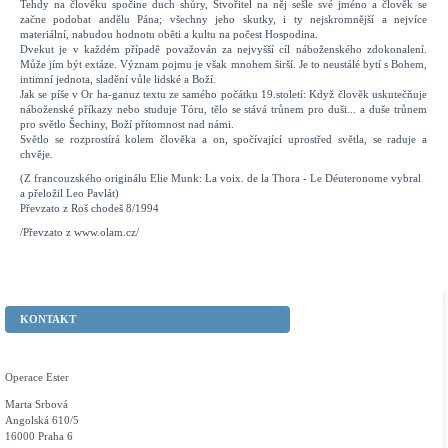
Tehdy na člověku spočine duch shůry, Stvořitel na něj sešle své jméno a člověk se
začne podobat andělu Pána; všechny jeho skutky, i ty nejskromnější a nejvíce
materiální, nabudou hodnotu oběti a kultu na počest Hospodina.
Dvekut je v každém případě považován za nejvyšší cíl náboženského zdokonalení.
Může jím být extáze. Význam pojmu je však mnohem širší. Je to neustálé bytí s Bohem,
intimní jednota, sladění vůle lidské a Boží.
Jak se píše v Or ha-ganuz textu ze samého počátku 19.století: Když člověk uskutečňuje
náboženské příkazy nebo studuje Tóru, tělo se stává trůnem pro duši... a duše trůnem
pro světlo Šechiny, Boží přítomnost nad námi.
Světlo se rozprostírá kolem člověka a on, spočívající uprostřed světla, se raduje a
chvěje.
(Z francouzského originálu Elie Munk: La voix. de la Thora - Le Déuteronome vybral
a přeložil Leo Pavlát)
Převzato z Roš chodeš 8/1994
/Převzato z www.olam.cz/
KONTAKT
Operace Ester
Marta Srbová
Angolská 610/5
16000 Praha 6