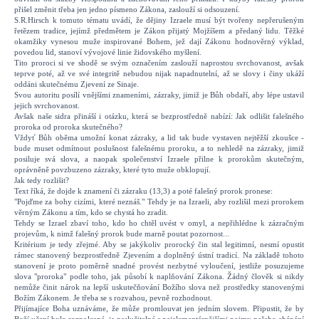
přišel změnit třeba jen jedno písmeno Zákona, zaslouží si odsouzení.
S.R.Hirsch k tomuto tématu uvádí, že dějiny Izraele musí být tvořeny nepřerušeným
řetězem tradice, jejímž předmětem je Zákon přijatý Mojžíšem a předaný lidu. Těžké
okamžiky vynesou muže inspirované Bohem, jež dají Zákonu hodnověrný výklad,
povedou lid, stanoví vývojové linie židovského myšlení.
Tito proroci si ve shodě se svým označením zaslouží naprostou svrchovanost, avšak
teprve poté, až ve své integritě nebudou nijak napadnutelní, až se slovy i činy ukáží
oddáni skutečnému Zjevení ze Sinaje.
Svou autoritu posílí vnějšími znameními, zázraky, jimiž je Bůh obdaří, aby lépe ustavil
jejich svrchovanost.
Avšak naše sidra přináší i otázku, která se bezprostředně nabízí: Jak odlišit falešného
proroka od proroka skutečného?
Vždyť Bůh oběma umožní konat zázraky, a lid tak bude vystaven nejtěžší zkoušce -
bude muset odmítnout poslušnost falešnému proroku, a to nehledě na zázraky, jimiž
posiluje svá slova, a naopak společenství Izraele přilne k prorokům skutečným,
oprávněně povzbuzeno zázraky, které tyto muže obklopují.
Jak tedy rozlišit?
Text říká, že dojde k znamení či zázraku (13,3) a poté falešný prorok pronese:
"Pojďme za bohy cizími, které neznáš." Tehdy je na Izraeli, aby rozlišil mezi prorokem
věrným Zákonu a tím, kdo se chystá ho zradit.
Tehdy se Izrael zbaví toho, kdo ho chtěl uvést v omyl, a nepřihlédne k zázračným
projevům, k nimž falešný prorok bude marně poutat pozornost...
Kritérium je tedy zřejmé. Aby se jakýkoliv prorocký čin stal legitimní, nesmí opustit
rámec stanovený bezprostředně Zjevením a doplněný ústní tradicí. Na základě tohoto
stanovení je proto poměrně snadné provést nezbytné vyloučení, jestliže posuzujeme
slova "proroka" podle toho, jak působí k naplňování Zákona. Žádný člověk si nikdy
nemůže činit nárok na lepší uskutečňování Božího slova než prostředky stanovenými
Božím Zákonem. Je třeba se s rozvahou, pevně rozhodnout.
Přijímajíce Boha uznáváme, že může promlouvat jen jedním slovem. Připustit, že by