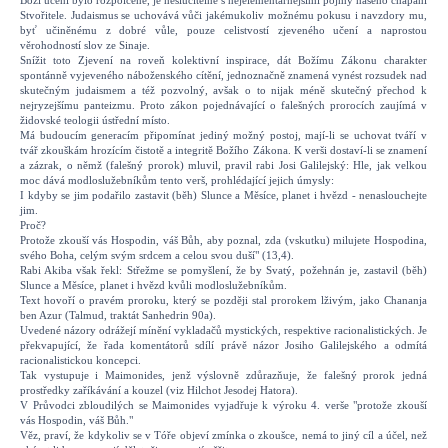
Boží učení bylo rozpolcené, je neslučitelné s nejelementárnějšími pojmy našeho chápání
Stvořitele. Judaismus se uchovává vůči jakémukoliv možnému pokusu i navzdory mu,
byť učiněnému z dobré vůle, pouze celistvostí zjeveného učení a naprostou
věrohodností slov ze Sinaje.
Snížit toto Zjevení na roveň kolektivní inspirace, dát Božímu Zákonu charakter
spontánně vyjeveného náboženského cítění, jednoznačně znamená vynést rozsudek nad
skutečným judaismem a též pozvolný, avšak o to nijak méně skutečný přechod k
nejryzejšímu panteizmu. Proto zákon pojednávající o falešných prorocích zaujímá v
židovské teologii ústřední místo.
Má budoucím generacím připomínat jediný možný postoj, mají-li se uchovat tváří v
tvář zkouškám hrozícím čistotě a integritě Božího Zákona. K verši dostaví-li se znamení
a zázrak, o němž (falešný prorok) mluvil, pravil rabi Josi Galilejský: Hle, jak velkou
moc dává modloslužebníkům tento verš, prohlédající jejich úmysly:
I kdyby se jim podařilo zastavit (běh) Slunce a Měsíce, planet i hvězd - nenaslouchejte
jim.
Proč?
Protože zkouší vás Hospodin, váš Bůh, aby poznal, zda (vskutku) milujete Hospodina,
svého Boha, celým svým srdcem a celou svou duší" (13,4).
Rabi Akiba však řekl: Střežme se pomyšlení, že by Svatý, požehnán je, zastavil (běh)
Slunce a Měsíce, planet i hvězd kvůli modloslužebníkům.
Text hovoří o pravém proroku, který se později stal prorokem lživým, jako Chananja
ben Azur (Talmud, traktát Sanhedrin 90a).
Uvedené názory odrážejí mínění vykladačů mystických, respektive racionalistických. Je
překvapující, že řada komentátorů sdílí právě názor Josiho Galilejského a odmítá
racionalistickou koncepci.
Tak vystupuje i Maimonides, jenž výslovně zdůrazňuje, že falešný prorok jedná
prostředky zaříkávání a kouzel (viz Hilchot Jesodej Hatora).
V Průvodci zbloudilých se Maimonides vyjadřuje k výroku 4. verše "protože zkouší
vás Hospodin, váš Bůh."
Věz, praví, že kdykoliv se v Tóře objeví zmínka o zkoušce, nemá to jiný cíl a účel, než