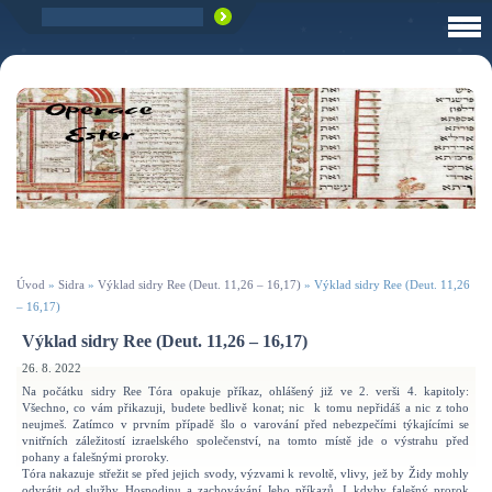
Úvod
»
Sidra
»
Výklad sidry Ree (Deut. 11,26 – 16,17)
»
Výklad sidry Ree (Deut. 11,26
– 16,17)
Výklad sidry Ree (Deut. 11,26 – 16,17)
26. 8. 2022
Na počátku sidry Ree Tóra opakuje příkaz, ohlášený již ve 2. verši 4. kapitoly:
Všechno, co vám přikazuji, budete bedlivě konat; nic k tomu nepřidáš a nic z toho
neujmeš. Zatímco v prvním případě šlo o varování před nebezpečími týkajícími se
vnitřních záležitostí izraelského společenství, na tomto místě jde o výstrahu před
pohany a falešnými proroky.
Tóra nakazuje střežit se před jejich svody, výzvami k revoltě, vlivy, jež by Židy mohly
odvrátit od služby Hospodinu a zachovávání Jeho příkazů. I kdyby falešný prorok