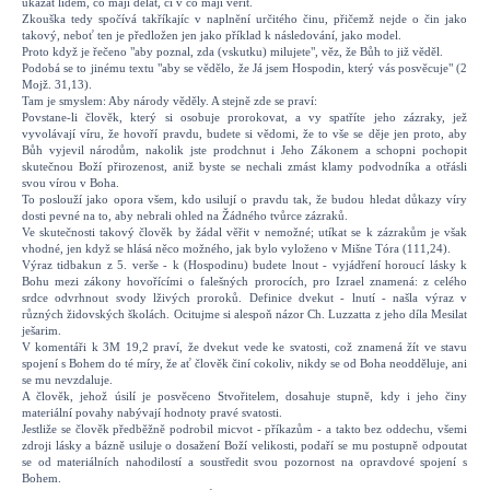
ukázat lidem, co mají dělat, či v co mají věřit.
Zkouška tedy spočívá takříkajíc v naplnění určitého činu, přičemž nejde o čin jako
takový, neboť ten je předložen jen jako příklad k následování, jako model.
Proto když je řečeno "aby poznal, zda (vskutku) milujete", věz, že Bůh to již věděl.
Podobá se to jinému textu "aby se vědělo, že Já jsem Hospodin, který vás posvěcuje" (2
Mojž. 31,13).
Tam je smyslem: Aby národy věděly. A stejně zde se praví:
Povstane-li člověk, který si osobuje prorokovat, a vy spatříte jeho zázraky, jež
vyvolávají víru, že hovoří pravdu, budete si vědomi, že to vše se děje jen proto, aby
Bůh vyjevil národům, nakolik jste prodchnut i Jeho Zákonem a schopni pochopit
skutečnou Boží přirozenost, aniž byste se nechali zmást klamy podvodníka a otřásli
svou vírou v Boha.
To poslouží jako opora všem, kdo usilují o pravdu tak, že budou hledat důkazy víry
dosti pevné na to, aby nebrali ohled na Žádného tvůrce zázraků.
Ve skutečnosti takový člověk by žádal věřit v nemožné; utíkat se k zázrakům je však
vhodné, jen když se hlásá něco možného, jak bylo vyloženo v Mišne Tóra (111,24).
Výraz tidbakun z 5. verše - k (Hospodinu) budete lnout - vyjádření horoucí lásky k
Bohu mezi zákony hovořícími o falešných prorocích, pro Izrael znamená: z celého
srdce odvrhnout svody lživých proroků. Definice dvekut - lnutí - našla výraz v
různých židovských školách. Ocitujme si alespoň názor Ch. Luzzatta z jeho díla Mesilat
ješarim.
V komentáři k 3M 19,2 praví, že dvekut vede ke svatosti, což znamená žít ve stavu
spojení s Bohem do té míry, že ať člověk činí cokoliv, nikdy se od Boha neodděluje, ani
se mu nevzdaluje.
A člověk, jehož úsilí je posvěceno Stvořitelem, dosahuje stupně, kdy i jeho činy
materiální povahy nabývají hodnoty pravé svatosti.
Jestliže se člověk předběžně podrobil micvot - příkazům - a takto bez oddechu, všemi
zdroji lásky a bázně usiluje o dosažení Boží velikosti, podaří se mu postupně odpoutat
se od materiálních nahodilostí a soustředit svou pozornost na opravdové spojení s
Bohem.