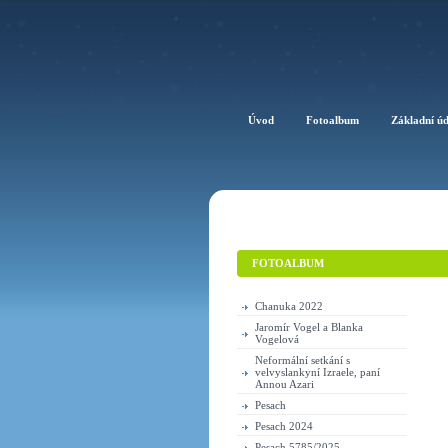
Úvod
Fotoalbum
Základní ú
FOTOALBUM
Chanuka 2022
Jaromír Vogel a Blanka
Vogelová
Neformální setkání s
velvyslankyní Izraele, paní
Annou Azari
Pesach
Pesach 2024
Pesach 5785/2025