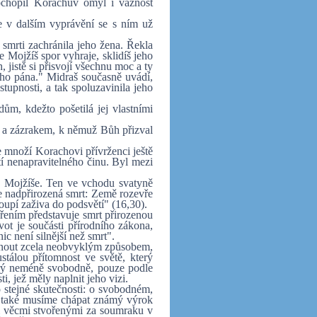
pochopil Korachův omyl i vážnost
e v dalším vyprávění se s ním už
 smrti zachránila jeho žena. Řekla
e Mojžíš spor vyhraje, sklidíš jeho
 jistě si přisvojí všechnu moc a ty
ho pána." Midraš současně uvádí,
upnosti, a tak spoluzavinila jeho
m, kdežto pošetilá jej vlastními
 a zázrakem, k němuž Bůh přizval
e množí Korachovi přívrženci ještě
tí nenapravitelného činu. Byl mezi
d Mojžíše. Ten ve vchodu svatyně
ne nadpřirozená smrt: Země rozevře
estoupí zaživa do podsvětí" (16,30).
ořením představuje smrt přirozenou
vot je součásti přírodního zákona,
c není silnější než smrt".
knout zcela neobvyklým způsobem,
stálou přítomnost ve světě, který
erý neméně svobodně, pouze podle
ti, jež měly naplnit jeho vizi.
 stejné skutečnosti: o svobodném,
 také musíme chápat známý výrok
ti věcmi stvořenými za soumraku v