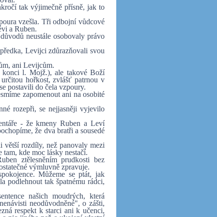
kročí tak výjimečně přísně, jak to
zpoura vzešla. Tři odbojní vůdcové
évi a Ruben.
 důvodů neustále osobovaly právo
předka, Levijci zdůrazňovali svou
cům, ani Levijcům.
 konci l. Mojž.), ale takové Boží
určitou hořkost, zvlášť patrnou v
 se postavili do čela vzpoury.
esmíme zapomenout ani na osobité
né rozepři, se nejjasněji vyjevilo
omentáře - že kmeny Ruben a Leví
 pochopíme, že dva bratři a sousedé
i větší rozdíly, než panovaly mezi
e tam, kde moc lásky nestačí.
 Ruben ztělesněním prudkosti bez
 dostatečné výmluvně zpravuje.
espokojence. Můžeme se ptát, jak
a podlehnout tak špatnému rádci,
entence našich moudrých, která
"nenávisti neodůvodněné", o zášti,
zná respekt k starci ani k učenci,