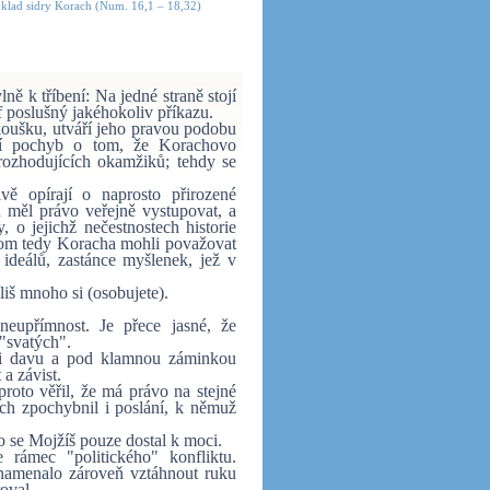
klad sidry Korach (Num. 16,1 – 18,32)
ě k tříbení: Na jedné straně stojí
f poslušný jakéhokoliv příkazu.
koušku, utváří jeho pravou podobu
ení pochyb o tom, že Korachovo
rozhodujících okamžiků; tehdy se
vě opírají o naprosto přirozené
d měl právo veřejně vystupovat, a
 o jejichž nečestnostech historie
hom tedy Koracha mohli považovat
ideálů, zastánce myšlenek, jež v
íliš mnoho si (osobujete).
neupřímnost. Je přece jasné, že
e "svatých".
sti davu a pod klamnou záminkou
 a závist.
roto věřil, že má právo na stejné
ach zpochybnil i poslání, k němuž
o se Mojžíš pouze dostal k moci.
 rámec "politického" konfliktu.
namenalo zároveň vztáhnout ruku
řoval.