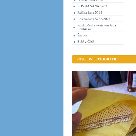
ROŠ HA ŠANA 5783
Roš ha-šana 5784
Roš ha-šana 5785/2024
Rozloučení s výstavou Jana
Roubíčka
Šavuot
Židé v Číně
POSLEDNÍ FOTOGRAFIE