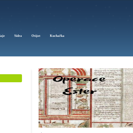
daje
Sidra
Otijot
Kuchařka