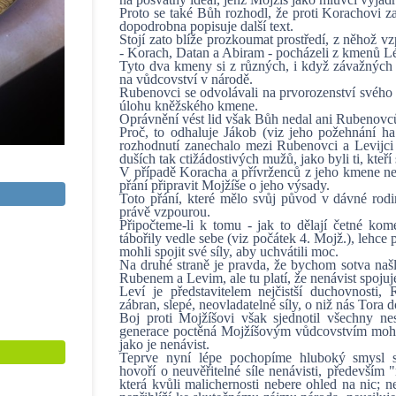
Proto se také Bůh rozhodl, že proti Korachovi za
dopodrobna popisuje další text.
Stojí zato blíže prozkoumat prostředí, z něhož v
- Korach, Datan a Abiram - pocházeli z kmenů L
Tyto dva kmeny si z různých, i když závažných
na vůdcovství v národě.
Rubenovci se odvolávali na prvorozenství svého 
úlohu kněžského kmene.
Oprávnění vést lid však Bůh nedal ani Rubenov
Proč, to odhaluje Jákob (viz jeho požehnání ha
rozhodnutí zanechalo mezi Rubenovci a Levijci 
duších tak ctižádostivých mužů, jako byli ti, kteří
V případě Koracha a přívrženců z jeho kmene n
přání připravit Mojžíše o jeho výsady.
Toto přání, které mělo svůj původ v dávné rodin
právě vzpourou.
Připočteme-li k tomu - jak to dělají četné k
tábořily vedle sebe (viz počátek 4. Mojž.), lehce
mohli spojit své síly, aby uchvátili moc.
Na druhé straně je pravda, že bychom sotva našl
Rubenem a Levim, ale tu platí, že nenávist spojuj
Leví je představitelem nejčistší duchovnosti,
zábran, slepé, neovladatelné síly, o niž nás Tora
Boj proti Mojžíšovi však sjednotil všechny n
generace poctěná Mojžíšovým vůdcovstvím mohl
jako je nenávist.
Teprve nyní lépe pochopíme hluboký smysl s
hovoří o neuvěřitelné síle nenávisti, především 
která kvůli malichernosti nebere ohled na nic; ne