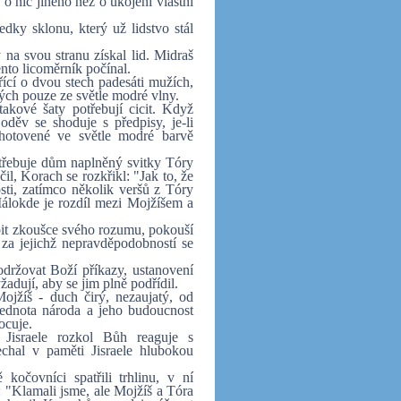
o nic jiného než o ukojení vlastní
edky sklonu, který už lidstvo stál
na svou stranu získal lid. Midraš
ento licoměrník počínal.
ící o dvou stech padesáti mužích,
ných pouze ze světle modré vlny.
akové šaty potřebují cicit. Když
oděv se shoduje s předpisy, je-li
zhotovené ve světle modré barvě
otřebuje dům naplněný svitky Tóry
l, Korach se rozkřikl: "Jak to, že
sti, zatímco několik veršů z Tóry
álokde je rozdíl mezi Mojžíšem a
.
obit zkoušce svého rozumu, pokouší
za jejichž nepravděpodobností se
držovat Boží příkazy, ustanovení
žadují, aby se jim plně podřídil.
ojžíš - duch čirý, nezaujatý, od
Jednota národa a jeho budoucnost
ocuje.
Jisraele rozkol Bůh reaguje s
echal v paměti Jisraele hlubokou
kočovníci spatřili trhlinu, v ní
: "Klamali jsme, ale Mojžíš a Tóra