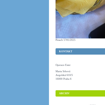
Pesach 5785/2025
KONTAKT
Operace Ester
Marta Srbová
Angolská 610/5
16000 Praha 6
ARCHIV