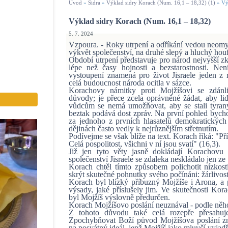
Úvod
»
Sidra
»
Výklad sidry Korach (Num. 16,1 – 18,32) (1)
»
Vý
Výklad sidry Korach (Num. 16,1 – 18,32)
5. 7. 2024
Vzpoura. - Roky utrpení a odříkání vedou neomyln
výkvět společenství, na druhé slepý a hluchý hou
Období utrpení představuje pro národ nejvyšší z
lépe než časy hojnosti a bezstarostnosti. N
vystoupení znamená pro život Jisraele jeden z 
celá budoucnost národa ocitla v sázce.
Korachovy námitky proti Mojžíšovi se zdánli
důvody; je přece zcela oprávněné žádat, aby li
vůdcům se nemá umožňovat, aby se stali tyrany,
beztak podává dost zpráv. Na první pohled byc
za jednoho z prvních hlasatelů demokratických 
dějinách často vedly k nejrůznějším střetnutím.
Podívejme se však blíže na text. Korach říká: "Př
Celá pospolitost, všichni v ní jsou svatí" (16,3).
Již jen tyto věty jasně dokládají Korachovu 
společenství Jisraele se zdaleka neskládalo jen z
Korach chtěl tímto způsobem polichotit nízko
skrýt skutečné pohnutky svého počínáni: žárlivost
Korach byl blízký příbuzný Mojžíše i Arona, a p
výsady, jaké příslušely jim. Ve skutečnosti Kor
byl Mojžíš výslovně předurčen.
Korach Mojžíšovo poslání neuznával - podle něh
Z tohoto důvodu také celá rozepře přesahuje
Zpochybňovat Boží původ Mojžíšova poslání z
na posvátný ideál, jenž Mojžíš jako mluvčí vyjad