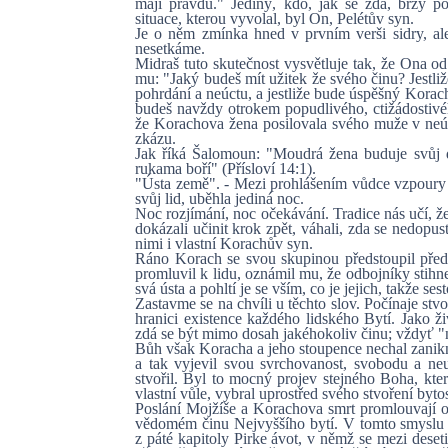
mají pravdu." Jediný, kdo, jak se zdá, brzy 
situace, kterou vyvolal, byl On, Pelétův syn.
Je o něm zmínka hned v prvním verši sidry, al
nesetkáme.
Midraš tuto skutečnost vysvětluje tak, že Ona od
mu: "Jaký budeš mít užitek že svého činu? Jestliž
pohrdání a neúctu, a jestliže bude úspěšný Korach,
budeš navždy otrokem popudlivého, ctižádostivé
že Korachova žena posilovala svého muže v neúst
zkázu.
Jak říká Šalomoun: "Moudrá žena buduje svůj dů
rukama boří" (Přísloví 14:1).
"Ústa země". - Mezi prohlášením vůdce vzpoury
svůj lid, uběhla jediná noc.
Noc rozjímání, noc očekávání. Tradice nás učí, ž
dokázali učinit krok zpět, váhali, zda se nedopus
nimi i vlastní Korachův syn.
Ráno Korach se svou skupinou předstoupil pře
promluvil k lidu, oznámil mu, že odbojníky stih
svá ústa a pohltí je se vším, co je jejich, takže s
Zastavme se na chvíli u těchto slov. Počínaje stv
hranici existence každého lidského Bytí. Jako ži
zdá se být mimo dosah jakéhokoliv činu; vždyť "ni
Bůh však Koracha a jeho stoupence nechal zani
a tak vyjevil svou svrchovanost, svobodu a neu
stvořil. Byl to mocný projev stejného Boha, kt
vlastní vůle, vybral uprostřed svého stvoření bytos
Poslání Mojžíše a Korachova smrt promlouvají o
vědomém činu Nejvyššího bytí. V tomto smyslu
z páté kapitoly Pirke ávot, v němž se mezi dese