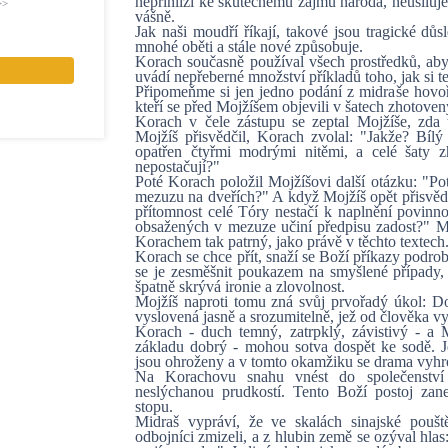
nepřihlíží ke skutečnému zájmu národa, neusiluje 
>>
vášně.
Jak naši moudří říkají, takové jsou tragické důsl
mnohé oběti a stále nové způsobuje.
Korach současně používal všech prostředků, aby 
uvádí nepřeberné množství příkladů toho, jak si t
Připomeňme si jen jedno podání z midraše hovoř
kteří se před Mojžíšem objevili v šatech zhotove
Korach v čele zástupu se zeptal Mojžíše, zda t
Mojžíš přisvědčil, Korach zvolal: "Jakže? Bílý 
opatřen čtyřmi modrými nitěmi, a celé šaty 
nepostačují?"
Poté Korach položil Mojžíšovi další otázku: "P
mezuzu na dveřích?" A když Mojžíš opět přisvědči
přítomnost celé Tóry nestačí k naplnění povinno
obsažených v mezuze učiní předpisu zadost?" M
Korachem tak patrný, jako právě v těchto textech
Korach se chce přít, snaží se Boží příkazy podr
se je zesměšnit poukazem na smyšlené případy, 
špatně skrývá ironie a zlovolnost.
Mojžíš naproti tomu zná svůj prvořadý úkol: Do
vyslovená jasně a srozumitelně, jež od člověka vy
Korach - duch temný, zatrpklý, závistivý - a M
základu dobrý - mohou sotva dospět ke sodě. 
jsou ohroženy a v tomto okamžiku se drama vyhr
Na Korachovu snahu vnést do společenství 
neslýchanou prudkostí. Tento Boží postoj zan
stopu.
Midraš vypráví, že ve skalách sinajské pouště 
odbojníci zmizeli, a z hlubin země se ozýval hlas