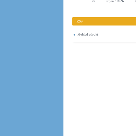
<<
srpen /
2026
RSS
Přehled zdrojů