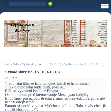
Úvod
»
Sidra
»
Výklad sidry Bo (Ex. 10,1-13,16)
»
Výklad sidry Bo (Ex. 10,1-13,16)
Výklad sidry Bo (Ex. 10,1-13,16)
27. 1. 2023
"..ad mataj jihje ze lanu lemokeš šalach et ha-anaším.." -
"..jak dlouho nám bude pastí, pošli je..".
Blíží se vyvedení Israele z Egypta.
Osmou ranou, před kterou varuje Moše, jsou kobylky.
Egypťané jsou již plni strachu a snaží se přesvědčit Faraona, aby
nechal odejít Israel.
Faraon si nechá zavolat Mošeho a ptá se - "kdo z vás chce jít
sloužit Hospodinu?".