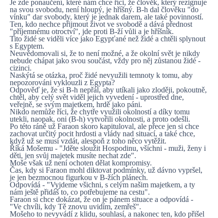
Je zde ponaučení, které nám chce říci, že člověk, který rezignuje
na svou svobodu, není hloupý, je hříšný. B-h dal člověku "do
vínku" dar svobody, který je jednak darem, ale také povinností.
Ten, kdo nechce přijmout život ve svobodě a dává přednost
"příjemnému otroctví", jde proti B-ží vůli a je hříšník.
Tito židé se viděli více jako Egypťané než židé a chtěli splynout
s Egyptem.
Neuvědomovali si, že to není možné, a že okolní svět je nikdy
nebude chápat jako svou součást, vždy pro něj zůstanou židé -
cizinci.
Naskýtá se otázka, proč židé nevyužili temnoty k tomu, aby
nepozorováni vyklouzli z Egypta?
Odpověď je, že si B-h nepřál, aby utíkali jako zloději, pokoutně,
chtěl, aby celý svět viděl jejich vyvedení - uprostřed dne,
veřejně, se svým majetkem, hrdě jako páni.
Nikdo nemůže říci, že chytře využili okolností a díky tomu
utekli, naopak, oni (B-h) vytvořili okolnosti, a proto odešli.
Po této ráně už Faraon skoro kapituloval, ale přece jen si chce
zachovat určitý pocit hrdosti a vlády nad situací, a také chce,
když už se musí vzdát, alespoň z toho něco vytěžit.
Říká Mošemu - "Jděte sloužit Hospodinu, všichni - muži, ženy i
děti, jen svůj majetek musíte nechat zde".
Moše však už není ochoten dělat kompromisy.
Čas, kdy si Faraon mohl diktovat podmínky, už dávno vypršel,
je jen bezmocnou figurkou v B-žích plánech.
Odpovídá - "Vyjdeme všichni, s celým našim majetkem, a ty
nám ještě přidáš to, co potřebujeme na cestu".
Faraon si chce dokázat, že on je pánem situace a odpovídá -
"Ve chvíli, kdy Tě znovu uvidím, zemřeš".
Mošeho to nevyvádí z klidu, souhlasí, a nakonec ten, kdo přišel