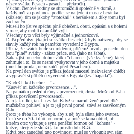
název svátku Pesach - pasach = překročit).
Všichni členové rodiny se shromáždili společně v domě, a
každý měl za povinnost podílet se na jedení masa z beránka
(kůzlete), tím se jakoby "ztotožnil" s beránkem a díky tomu byl
zachráněn.
Museli ho jíst ve spěchu plně oblečeni, obuti, opásáni a s holemi
v ruce, aby mohli okamžitě vyjít.
Všechny tyto věci byly výjimečné a jednorázové.
Další předpisy týkající se svátku Pesach již byly nařízeny, aby se
slavily každý rok na památku vyvedení z Egypta.
Příkaz, že svátek bude sedmidenní, přičemž první a poslední den
jsou "plné" svátky - zákaz práce, atd. (jako na šabat).
Zákaz jíst po celou dobu svátku "chamec" (vše kvašené), který
zahrnuje i to, že se nesmí vyskytovat v jeho domě a majetku
(musí ho prodat, nebo zničit před Pesachem).
Na první den svátku je příkaz jedení macesů (nekvašený chléb)
a vyprávět si příběh o vyvedení z Egypta (tzv."hagada").
"Kadeš li kol bechor…" -
"Zasvěť mi každého prvorozence…".
Na památku poslední rány - prvorozenců, dostal Moše od B-ha
příkaz posvěcení prvorozenců.
A to jak u lidí, tak i u zvířat. Když se narodí ženě první dítě
mužského pohlaví, a je to její první porod, stává se zasvěceným
B-hu.
Proto je třeba ho vykoupit, aby z něj byla sňata jeho svatost.
Čeká se do 30-ti dnů po porodu, a poté se koná obřad, při
kterém otec vykupuje syna peněžní formou od "kohena" -
kněze, který zde slouží jako prostředník B-ží.
Když otec zanedbal tuto povinnost, musí se vykoupit syn sám,