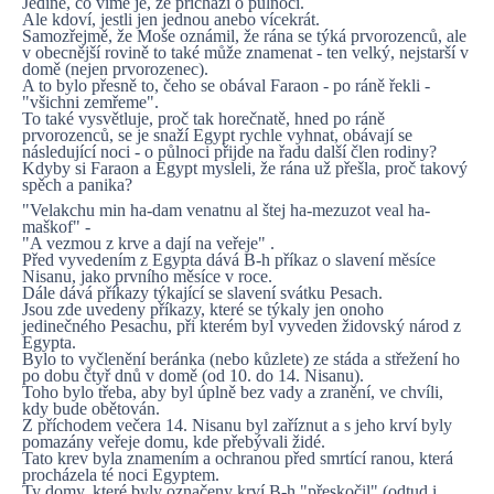
Jediné, co víme je, že přichází o půlnoci.
Ale kdoví, jestli jen jednou anebo vícekrát.
Samozřejmě, že Moše oznámil, že rána se týká prvorozenců, ale
v obecnější rovině to také může znamenat - ten velký, nejstarší v
domě (nejen prvorozenec).
A to bylo přesně to, čeho se obával Faraon - po ráně řekli -
"všichni zemřeme".
To také vysvětluje, proč tak horečnatě, hned po ráně
prvorozenců, se je snaží Egypt rychle vyhnat, obávají se
následující noci - o půlnoci přijde na řadu další člen rodiny?
Kdyby si Faraon a Egypt mysleli, že rána už přešla, proč takový
spěch a panika?
"Velakchu min ha-dam venatnu al štej ha-mezuzot veal ha-
maškof" -
"A vezmou z krve a dají na veřeje" .
Před vyvedením z Egypta dává B-h příkaz o slavení měsíce
Nisanu, jako prvního měsíce v roce.
Dále dává příkazy týkající se slavení svátku Pesach.
Jsou zde uvedeny příkazy, které se týkaly jen onoho
jedinečného Pesachu, při kterém byl vyveden židovský národ z
Egypta.
Bylo to vyčlenění beránka (nebo kůzlete) ze stáda a střežení ho
po dobu čtyř dnů v domě (od 10. do 14. Nisanu).
Toho bylo třeba, aby byl úplně bez vady a zranění, ve chvíli,
kdy bude obětován.
Z příchodem večera 14. Nisanu byl zaříznut a s jeho krví byly
pomazány veřeje domu, kde přebývali židé.
Tato krev byla znamením a ochranou před smrtící ranou, která
procházela té noci Egyptem.
Ty domy, které byly označeny krví B-h "přeskočil" (odtud i