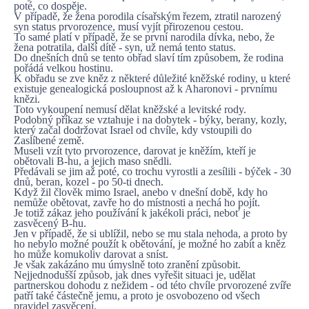
poté, co dospěje.
V případě, že žena porodila císařským řezem, ztratil narozený
syn status prvorozence, musí vyjít přirozenou cestou.
To samé platí v případě, že se první narodila dívka, nebo, že
žena potratila, další dítě - syn, už nemá tento status.
Do dnešních dnů se tento obřad slaví tím způsobem, že rodina
pořádá velkou hostinu.
K obřadu se zve kněz z některé důležité kněžské rodiny, u které
existuje genealogická posloupnost až k Aharonovi - prvnímu
knězi.
Toto vykoupení nemusí dělat kněžské a levitské rody.
Podobný příkaz se vztahuje i na dobytek - býky, berany, kozly,
který začal dodržovat Israel od chvíle, kdy vstoupili do
Zaslíbené země.
Museli vzít tyto prvorozence, darovat je kněžím, kteří je
obětovali B-hu, a jejich maso snědli.
Předávali se jim až poté, co trochu vyrostli a zesílili - býček - 30
dnů, beran, kozel - po 50-ti dnech.
Když žil člověk mimo Israel, anebo v dnešní době, kdy ho
nemůže obětovat, zavře ho do místnosti a nechá ho pojít.
Je totiž zákaz jeho používání k jakékoli práci, neboť je
zasvěcený B-hu.
Jen v případě, že si ublížil, nebo se mu stala nehoda, a proto by
ho nebylo možné použít k obětování, je možné ho zabít a kněz
ho může komukoliv darovat a sníst.
Je však zakázáno mu úmyslně toto zranění způsobit.
Nejjednodušší způsob, jak dnes vyřešit situaci je, udělat
partnerskou dohodu z nežidem - od této chvíle prvorozené zvíře
patří také částečně jemu, a proto je osvobozeno od všech
pravidel zasvěcení.