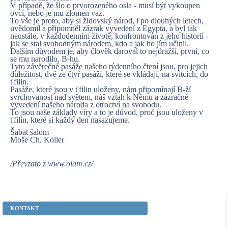
V případě, že šlo o prvorozeného osla - musí být vykoupen
ovcí, nebo je mu zlomen vaz.
To vše je proto, aby si židovský národ, i po dlouhých letech,
uvědomil a připomněl zázrak vyvedení z Egypta, a byl tak
neustále, v každodenním životě, konfrontován z jeho historií -
jak se stal svobodným národem, kdo a jak ho jím učinil.
Dalším důvodem je, aby člověk daroval to nejdražší, první, co
se mu narodilo, B-hu.
Tyto závěrečné pasáže našeho týdenního čtení jsou, pro jejich
důležitost, dvě ze čtyř pasáží, které se vkládají, na svitcích, do
t'filin.
Pasáže, které jsou v t'filin uloženy, nám připomínají B-ží
svrchovanost nad světem, náš vztah k Němu a zázračné
vyvedení našeho národa z otroctví na svobodu.
To jsou naše základy víry a to je důvod, proč jsou uloženy v
t'filin, které si každý den nasazujeme.
Šabat šalom
Moše Ch. Koller
/Převzato z www.olam.cz/
KONTAKT