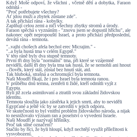
Když Moše odpoví, že všichni , včetně dětí a dobytka, Faraon
odmítá -
"Proč potřebujete všechny?
Ať jdou muži a zbytek zůstane zde".
A tak přichází rána - kobylky.
Zaplňují celou zemi a ničí všechny zbytky stromů a úrody.
Faraon spěchá s vyznáním - "znovu jsem se dopustil hříchu", ale
nakonec opět nepropouští Israel, a proto přichází předposlední,
devátá rána - temnota.
"..vajhi chošech afela bechol erec Micrajim." -
"..a byla hustá tma v celém Egyptě."
V této ráně byly dva stupně temnoty.
První tři dny byla "normální" tma, při které se vzájemně
neviděli, další tři dny byla tma tak hustá, že se nemohli ani hnout
- člověk, který stál, zůstal bez hnutí stát, atd.
Tak hluboká, strašná a ochromující byla temnota.
Naši Moudří říkají, že i pro Israel byla temnota ranou.
V průběhu dnů temna, zemřeli ti židé, kteří odmítli vyjít z
Egypta.
Byli již zcela asimilovaní a ztratili svou základní židovskou
identitu.
Temnota sloužila jako zástěrka k jejich smrti, aby to neviděli
Egypťané a ještě víc by se zatvrdili v jejich odporu.
Ve skutečnosti to byl vnitřní problém židovského národa, a nijak
to nesnižovalo význam ran a poselství o vyvedení Israele.
Naši Moudří je nazývají hříšníky.
Proč tak silné označení?
Stačilo by říci, že byli hloupí, když nechtějí využít příležitosti k
vysvobození.