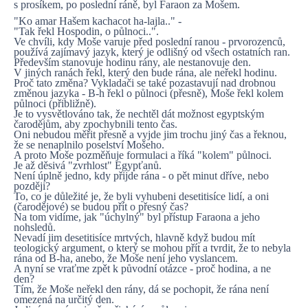
s prosíkem, po poslední ráně, byl Faraon za Mošem.
"Ko amar Hašem kachacot ha-lajla.." -
"Tak řekl Hospodin, o půlnoci..".
Ve chvíli, kdy Moše varuje před poslední ranou - prvorozenců,
používá zajímavý jazyk, který je odlišný od všech ostatních ran.
Především stanovuje hodinu rány, ale nestanovuje den.
V jiných ranách řekl, který den bude rána, ale neřekl hodinu.
Proč tato změna? Vykladači se také pozastavují nad drobnou
změnou jazyka - B-h řekl o půlnoci (přesně), Moše řekl kolem
půlnoci (přibližně).
Je to vysvětlováno tak, že nechtěl dát možnost egyptským
čarodějům, aby zpochybnili tento čas.
Oni nebudou měřit přesně a vyjde jim trochu jiný čas a řeknou,
že se nenaplnilo poselství Mošeho.
A proto Moše pozměňuje formulaci a říká "kolem" půlnoci.
Je až děsivá "zvrhlost" Egypťanů.
Není úplně jedno, kdy přijde rána - o pět minut dříve, nebo
později?
To, co je důležité je, že byli vyhubeni desetitisíce lidí, a oni
(čarodějové) se budou přít o přesný čas?
Na tom vidíme, jak "úchylný" byl přístup Faraona a jeho
nohsledů.
Nevadí jim desetitisíce mrtvých, hlavně když budou mít
teologický argument, o který se mohou přít a tvrdit, že to nebyla
rána od B-ha, anebo, že Moše není jeho vyslancem.
A nyní se vraťme zpět k původní otázce - proč hodina, a ne
den?
Tím, že Moše neřekl den rány, dá se pochopit, že rána není
omezená na určitý den.