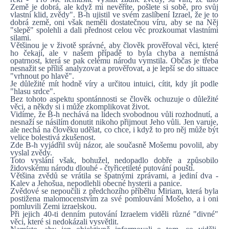
Země je dobrá, ale když mi nevěříte, pošlete si sobě, pro svůj
vlastní klid, zvědy". B-h ujistil ve svém zaslíbení Izrael, že je to
dobrá země, oni však neměli dostatečnou víru, aby se na Něj
"slepě" spolehli a dali přednost celou věc prozkoumat vlastními
silami.
Většinou je v životě správné, aby člověk prověřoval věci, které
ho čekají, ale v našem případě to byla chyba a nemístná
opatrnost, která se pak celému národu vymstila. Občas je třeba
nesnažit se příliš analyzovat a prověřovat, a je lepší se do situace
"vrhnout po hlavě".
Je důležité mít hodně víry a určitou intuici, cítit, kdy jít podle
"hlasu srdce".
Bez tohoto aspektu spontánnosti se člověk ochuzuje o důležité
věci, a někdy si i může zkomplikovat život.
Vidíme, že B-h nechává na lidech svobodnou vůli rozhodnutí, a
nesnaží se násilím donutit nikoho přijmout Jeho vůli. Jen varuje,
ale nechá na člověku udělat, co chce, i když to pro něj může být
velice bolestivá zkušenost.
Zde B-h vyjádřil svůj názor, ale současně Mošemu povolil, aby
vyslal zvědy.
Toto vyslání však, bohužel, nedopadlo dobře a způsobilo
židovskému národu dlouhé - čtyřicetileté putování pouští.
Většina zvědů se vrátila se špatnými zprávami, a jediní dva -
Kalev a Jehošua, nepodlehli obecné hysterii a panice.
Zvědové se nepoučili z předchozího příběhu Miriam, která byla
postižena malomocenstvím za své pomlouvání Mošeho, a i oni
pomluvili Zemi izraelskou.
Při jejich 40-ti denním putování Izraelem viděli různé "divné"
věci, které si nedokázali vysvětlit.