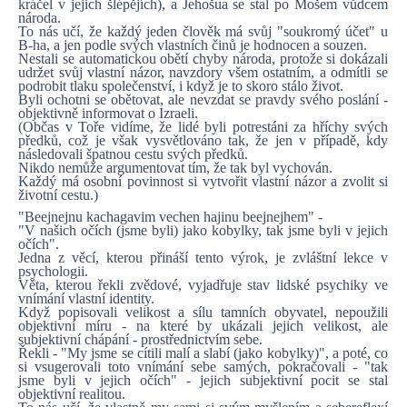
kráčel v jejich šlépějích), a Jehošua se stal po Mošem vůdcem
národa.
To nás učí, že každý jeden člověk má svůj "soukromý účet" u
B-ha, a jen podle svých vlastních činů je hodnocen a souzen.
Nestali se automatickou obětí chyby národa, protože si dokázali
udržet svůj vlastní názor, navzdory všem ostatním, a odmítli se
podrobit tlaku společenství, i když je to skoro stálo život.
Byli ochotni se obětovat, ale nevzdat se pravdy svého poslání -
objektivně informovat o Izraeli.
(Občas v Toře vidíme, že lidé byli potrestáni za hříchy svých
předků, což je však vysvětlováno tak, že jen v případě, kdy
následovali špatnou cestu svých předků.
Nikdo nemůže argumentovat tím, že tak byl vychován.
Každý má osobní povinnost si vytvořit vlastní názor a zvolit si
životní cestu.)
"Beejnejnu kachagavim vechen hajinu beejnejhem" -
"V našich očích (jsme byli) jako kobylky, tak jsme byli v jejich
očích".
Jedna z věcí, kterou přináší tento výrok, je zvláštní lekce v
psychologii.
Věta, kterou řekli zvědové, vyjadřuje stav lidské psychiky ve
vnímání vlastní identity.
Když popisovali velikost a sílu tamních obyvatel, nepoužili
objektivní míru - na které by ukázali jejich velikost, ale
subjektivní chápání - prostřednictvím sebe.
Řekli - "My jsme se cítili malí a slabí (jako kobylky)", a poté, co
si vsugerovali toto vnímání sebe samých, pokračovali - "tak
jsme byli v jejich očích" - jejich subjektivní pocit se stal
objektivní realitou.