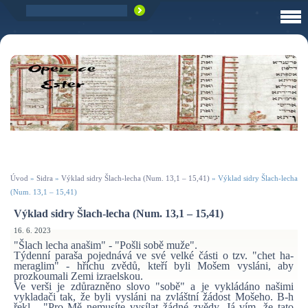
Úvod
»
Sidra
»
Výklad sidry Šlach-lecha (Num. 13,1 – 15,41)
»
Výklad sidry Šlach-lecha
(Num. 13,1 – 15,41)
Výklad sidry Šlach-lecha (Num. 13,1 – 15,41)
16. 6. 2023
"Šlach lecha anašim" - "Pošli sobě muže".
Týdenní paraša pojednává ve své velké části o tzv. "chet ha-
meraglim" - hříchu zvědů, kteří byli Mošem vysláni, aby
prozkoumali Zemi izraelskou.
Ve verši je zdůrazněno slovo "sobě" a je vykládáno našimi
vykladači tak, že byli vysláni na zvláštní žádost Mošeho. B-h
řekl - "Pro Mě nemusíte vysílat žádné zvědy, Já vím, že tato