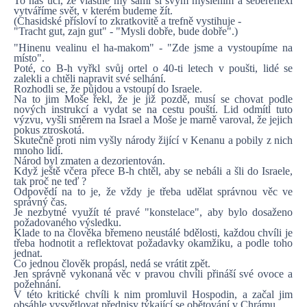
To nás učí, že vlastně my sami si svým myšlením a sebereflexí
vytváříme svět, v kterém budeme žít.
(Chasidské přísloví to zkratkovitě a trefně vystihuje -
"Tracht gut, zajn gut" - "Mysli dobře, bude dobře".)
"Hinenu vealinu el ha-makom" - "Zde jsme a vystoupíme na
místo".
Poté, co B-h vyřkl svůj ortel o 40-ti letech v poušti, lidé se
zalekli a chtěli napravit své selhání.
Rozhodli se, že půjdou a vstoupí do Israele.
Na to jim Moše řekl, že je již pozdě, musí se chovat podle
nových instrukcí a vydat se na cestu pouští. Lid odmítl tuto
výzvu, vyšli směrem na Israel a Moše je marně varoval, že jejich
pokus ztroskotá.
Skutečně proti nim vyšly národy žijící v Kenanu a pobily z nich
mnoho lidí.
Národ byl zmaten a dezorientován.
Když ještě včera přece B-h chtěl, aby se nebáli a šli do Israele,
tak proč ne teď ?
Odpovědí na to je, že vždy je třeba udělat správnou věc ve
správný čas.
Je nezbytné využít té pravé "konstelace", aby bylo dosaženo
požadovaného výsledku.
Klade to na člověka břemeno neustálé bdělosti, každou chvíli je
třeba hodnotit a reflektovat požadavky okamžiku, a podle toho
jednat.
Co jednou člověk propásl, nedá se vrátit zpět.
Jen správně vykonaná věc v pravou chvíli přináší své ovoce a
požehnání.
V této kritické chvíli k nim promluvil Hospodin, a začal jim
obsáhle vysvětlovat předpisy týkající se obětování v Chrámu.