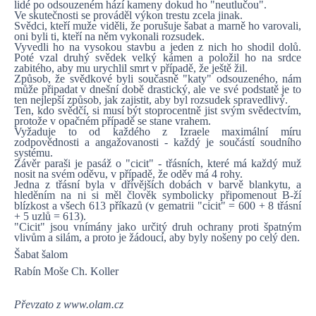
lidé po odsouzeném hází kameny dokud ho "neutlučou".
Ve skutečnosti se prováděl výkon trestu zcela jinak.
Svědci, kteří muže viděli, že porušuje šabat a marně ho varovali,
oni byli ti, kteří na něm vykonali rozsudek.
Vyvedli ho na vysokou stavbu a jeden z nich ho shodil dolů.
Poté vzal druhý svědek velký kámen a položil ho na srdce
zabitého, aby mu urychlil smrt v případě, že ještě žil.
Způsob, že svědkové byli současně "katy" odsouzeného, nám
může připadat v dnešní době drastický, ale ve své podstatě je to
ten nejlepší způsob, jak zajistit, aby byl rozsudek spravedlivý.
Ten, kdo svědčí, si musí být stoprocentně jist svým svědectvím,
protože v opačném případě se stane vrahem.
Vyžaduje to od každého z Izraele maximální míru
zodpovědnosti a angažovanosti - každý je součástí soudního
systému.
Závěr paraši je pasáž o "cicit" - třásních, které má každý muž
nosit na svém oděvu, v případě, že oděv má 4 rohy.
Jedna z třásní byla v dřívějších dobách v barvě blankytu, a
hleděním na ni si měl člověk symbolicky připomenout B-ží
blízkost a všech 613 příkazů (v gematrii "cicit" = 600 + 8 třásní
+ 5 uzlů = 613).
"Cicit" jsou vnímány jako určitý druh ochrany proti špatným
vlivům a silám, a proto je žádoucí, aby byly nošeny po celý den.
Šabat šalom
Rabín Moše Ch. Koller
Převzato z www.olam.cz