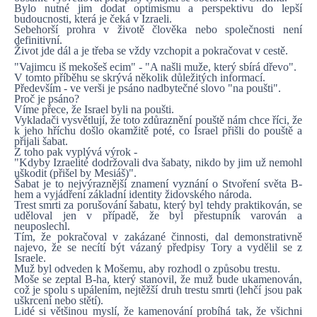
Bylo nutné jim dodat optimismu a perspektivu do lepší
budoucnosti, která je čeká v Izraeli.
Sebehorší prohra v životě člověka nebo společnosti není
definitivní.
Život jde dál a je třeba se vždy vzchopit a pokračovat v cestě.
"Vajimcu iš mekošeš ecim" - "A našli muže, který sbírá dřevo".
V tomto příběhu se skrývá několik důležitých informací.
Především - ve verši je psáno nadbytečné slovo "na poušti".
Proč je psáno?
Víme přece, že Israel byli na poušti.
Vykladači vysvětlují, že toto zdůraznění pouště nám chce říci, že
k jeho hříchu došlo okamžitě poté, co Israel přišli do pouště a
přijali šabat.
Z toho pak vyplývá výrok -
"Kdyby Izraelité dodržovali dva šabaty, nikdo by jim už nemohl
uškodit (přišel by Mesiáš)".
Šabat je to nejvýraznější znamení vyznání o Stvoření světa B-
hem a vyjádření základní identity židovského národa.
Trest smrti za porušování šabatu, který byl tehdy praktikován, se
uděloval jen v případě, že byl přestupník varován a
neuposlechl.
Tím, že pokračoval v zakázané činnosti, dal demonstrativně
najevo, že se necítí být vázaný předpisy Tory a vydělil se z
Israele.
Muž byl odveden k Mošemu, aby rozhodl o způsobu trestu.
Moše se zeptal B-ha, který stanovil, že muž bude ukamenován,
což je spolu s upálením, nejtěžší druh trestu smrti (lehčí jsou pak
uškrcení nebo stětí).
Lidé si většinou myslí, že kamenování probíhá tak, že všichni