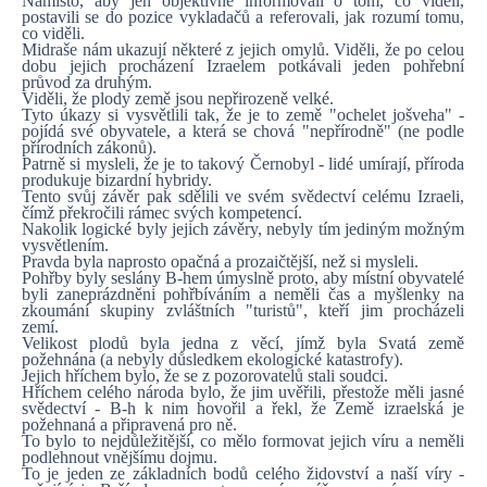
Namísto, aby jen objektivně informovali o tom, co viděli,
postavili se do pozice vykladačů a referovali, jak rozumí tomu,
co viděli.
Midraše nám ukazují některé z jejich omylů. Viděli, že po celou
dobu jejich procházení Izraelem potkávali jeden pohřební
průvod za druhým.
Viděli, že plody země jsou nepřirozeně velké.
Tyto úkazy si vysvětlili tak, že je to země "ochelet jošveha" -
pojídá své obyvatele, a která se chová "nepřírodně" (ne podle
přírodních zákonů).
Patrně si mysleli, že je to takový Černobyl - lidé umírají, příroda
produkuje bizardní hybridy.
Tento svůj závěr pak sdělili ve svém svědectví celému Izraeli,
čímž překročili rámec svých kompetencí.
Nakolik logické byly jejich závěry, nebyly tím jediným možným
vysvětlením.
Pravda byla naprosto opačná a prozaičtější, než si mysleli.
Pohřby byly seslány B-hem úmyslně proto, aby místní obyvatelé
byli zaneprázdněni pohřbíváním a neměli čas a myšlenky na
zkoumání skupiny zvláštních "turistů", kteří jim procházeli
zemí.
Velikost plodů byla jedna z věcí, jímž byla Svatá země
požehnána (a nebyly důsledkem ekologické katastrofy).
Jejich hříchem bylo, že se z pozorovatelů stali soudci.
Hříchem celého národa bylo, že jim uvěřili, přestože měli jasné
svědectví - B-h k nim hovořil a řekl, že Země izraelská je
požehnaná a připravená pro ně.
To bylo to nejdůležitější, co mělo formovat jejich víru a neměli
podlehnout vnějšímu dojmu.
To je jeden ze základních bodů celého židovství a naší víry -