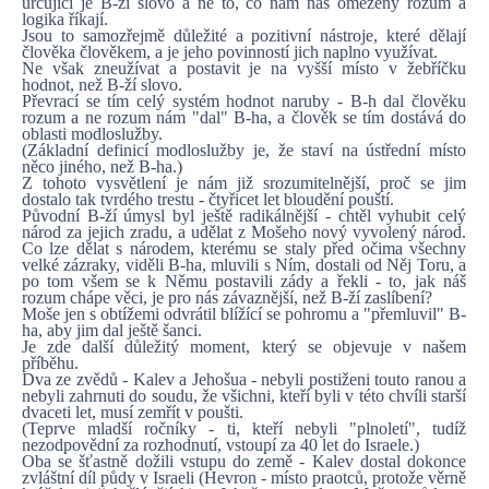
určující je B-ží slovo a ne to, co nám náš omezený rozum a
logika říkají.
Jsou to samozřejmě důležité a pozitivní nástroje, které dělají
člověka člověkem, a je jeho povinností jich naplno využívat.
Ne však zneužívat a postavit je na vyšší místo v žebříčku
hodnot, než B-ží slovo.
Převrací se tím celý systém hodnot naruby - B-h dal člověku
rozum a ne rozum nám "dal" B-ha, a člověk se tím dostává do
oblasti modloslužby.
(Základní definicí modloslužby je, že staví na ústřední místo
něco jiného, než B-ha.)
Z tohoto vysvětlení je nám již srozumitelnější, proč se jim
dostalo tak tvrdého trestu - čtyřicet let bloudění pouští.
Původní B-ží úmysl byl ještě radikálnější - chtěl vyhubit celý
národ za jejich zradu, a udělat z Mošeho nový vyvolený národ.
Co lze dělat s národem, kterému se staly před očima všechny
velké zázraky, viděli B-ha, mluvili s Ním, dostali od Něj Toru, a
po tom všem se k Němu postavili zády a řekli - to, jak náš
rozum chápe věci, je pro nás závaznější, než B-ží zaslíbení?
Moše jen s obtížemi odvrátil blížící se pohromu a "přemluvil" B-
ha, aby jim dal ještě šanci.
Je zde další důležitý moment, který se objevuje v našem
příběhu.
Dva ze zvědů - Kalev a Jehošua - nebyli postiženi touto ranou a
nebyli zahrnuti do soudu, že všichni, kteří byli v této chvíli starší
dvaceti let, musí zemřít v poušti.
(Teprve mladší ročníky - ti, kteří nebyli "plnoletí", tudíž
nezodpovědní za rozhodnutí, vstoupí za 40 let do Israele.)
Oba se šťastně dožili vstupu do země - Kalev dostal dokonce
zvláštní díl půdy v Israeli (Hevron - místo praotců, protože věrně