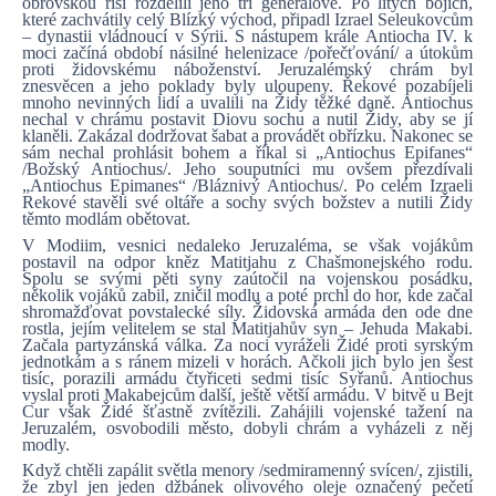
obrovskou říši rozdělili jeho tři generálové. Po lítých bojích,
které zachvátily celý Blízký východ, připadl Izrael Seleukovcům
– dynastii vládnoucí v Sýrii. S nástupem krále Antiocha IV. k
moci začíná období násilné helenizace /pořečťování/ a útokům
proti židovskému náboženství. Jeruzalémský chrám byl
znesvěcen a jeho poklady byly uloupeny. Řekové pozabíjeli
mnoho nevinných lidí a uvalili na Židy těžké daně. Antiochus
nechal v chrámu postavit Diovu sochu a nutil Židy, aby se jí
klaněli. Zakázal dodržovat šabat a provádět obřízku. Nakonec se
sám nechal prohlásit bohem a říkal si „Antiochus Epifanes“
/Božský Antiochus/. Jeho souputníci mu ovšem přezdívali
„Antiochus Epimanes“ /Bláznivý Antiochus/. Po celém Izraeli
Rekové stavěli své oltáře a sochy svých božstev a nutili Židy
těmto modlám obětovat.
V Modiim, vesnici nedaleko Jeruzaléma, se však vojákům
postavil na odpor kněz Matitjahu z Chašmonejského rodu.
Spolu se svými pěti syny zaútočil na vojenskou posádku,
několik vojáků zabil, zničil modlu a poté prchl do hor, kde začal
shromažďovat povstalecké síly. Židovská armáda den ode dne
rostla, jejím velitelem se stal Matitjahův syn – Jehuda Makabi.
Začala partyzánská válka. Za noci vyráželi Židé proti syrským
jednotkám a s ránem mizeli v horách. Ačkoli jich bylo jen šest
tisíc, porazili armádu čtyřiceti sedmi tisíc Syřanů. Antiochus
vyslal proti Makabejcům další, ještě větší armádu. V bitvě u Bejt
Cur však Židé šťastně zvítězili. Zahájili vojenské tažení na
Jeruzalém, osvobodili město, dobyli chrám a vyházeli z něj
modly.
Když chtěli zapálit světla menory /sedmiramenný svícen/, zjistili,
že zbyl jen jeden džbánek olivového oleje označený pečetí