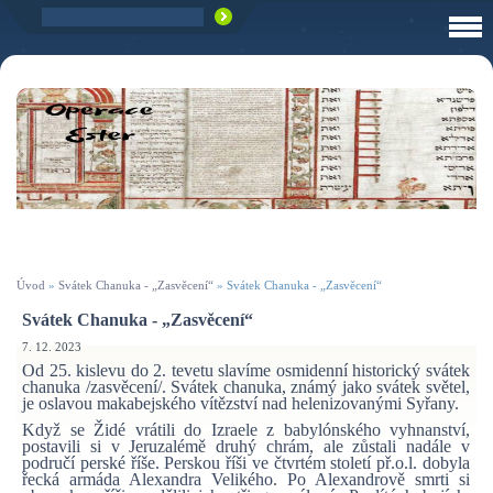
Úvod
»
Svátek Chanuka - „Zasvěcení“
»
Svátek Chanuka - „Zasvěcení“
Svátek Chanuka - „Zasvěcení“
7. 12. 2023
Od 25. kislevu do 2. tevetu slavíme osmidenní historický svátek
chanuka /zasvěcení/. Svátek chanuka, známý jako svátek světel,
je oslavou makabejského vítězství nad helenizovanými Syřany.
Když se Židé vrátili do Izraele z babylónského vyhnanství,
postavili si v Jeruzalémě druhý chrám, ale zůstali nadále v
područí perské říše. Perskou říši ve čtvrtém století př.o.l. dobyla
řecká armáda Alexandra Velikého. Po Alexandrově smrti si