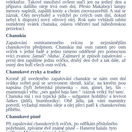
velekněze. Takové množství ovšem stačí jen na jediný den a
příprava dalšího oleje trvá osm dní. Přesto Makabejci lampy
menory naplnili, zapálili knoty a chrám znovuzasvětili. A stal se
zázrak. Olej nevyhořel a vydržel po celých osm dní, dokud
nebyl k dispozici nový olivový olej. Rok nato vyhlásili rabíni
osmidenní svátek chanuka, oslavu vítězství nad náboženskou
perzekucí.
Chanukia
Zapalování osmiramenného svícnu je nejznámějším
chanukovým předpisem. Chanukia má osm ramen pro osm
svíček v jedné řadě a jedno rameno oddělené pro pomocnou
svíci zvanou ,šamaš“ /sluha/. Zajímavý je způsob zapalování –
první den zapálíme jednu svíčku, druhý den dvě a tak dále, až
osmý den hoří všech osm svíček.
Chanukové zvyky a tradice
Kromě již uvedeného zapalování chanukie se nám osm dní
svátku světel pojí se sevivonem /dreidl, káča/, na kterém jsou
napsána čtyři hebrejská písmenka – nun, gimel, hej, šin –
znamenající větu: „nes gadol haja šam “ /zázrak velký byl tam/.
Chanuka má i svá typická jídla – sufganiot /koblihy/ a levivot
/latkes (jidiš), bramboráky/. Obě jídla, jak vám maminky
potvrdí, vyžadují mnoho oleje a olej přeci patří k chanukovému
příběhu.
Chanukové písně
Při zapalování chanukových svíček, po odříkám příslušného
požehnání, zpíváme dvě známé písně – Hanerot halalu /tyto